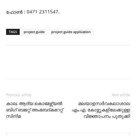
ഫോണ്‍ : 0471 2311547.
TAGS
project guide
project guide application
Previous article
Next article
കാല; ആദ്യ കൊമേഴ്സ്യൽ
മലയാളസര്‍വകലാശാല
ബിഗ് ബജറ്റ് അംബേദ്കറേറ്റ്
എം.എ. കോഴ്സുകളിലേക്കുള്ള
സിനിമ
വിജ്ഞാപനം പുതുക്കി