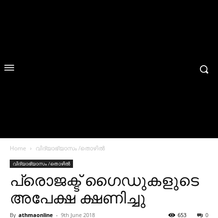
Home
വിദ്യാഭ്യാസം /തൊഴിൽ
വിദ്യാഭ്യാസം /തൊഴിൽ
പ്രൊജക്ട് ഗൈഡുകളുടെ
അപേക്ഷ ക്ഷണിച്ചു
By
athmaonline
-
9th June 2018
653
0