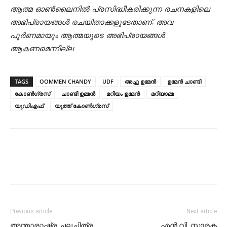
ആത്മ ഓൺലൈനിൽ പ്രസിദ്ധീകരിക്കുന്ന രചനകളിലെ
അഭിപ്രായങ്ങൾ രചയിതാക്കളുടേതാണ്. അവ
പൂർണമായും ആത്മയുടെ അഭിപ്രായങ്ങൾ
ആകണമെന്നില്ല
TAGS
OOMMEN CHANDY
UDF
അച്ചു ഉമ്മന്‍
ഉമ്മന്‍ ചാണ്ടി
കോണ്‍ഗ്രസ്
ചാണ്ടി ഉമ്മന്‍
മറിയം ഉമ്മന്‍
മറിയാമ്മ
യുഡിഎഫ്
യൂത്ത് കോണ്‍ഗ്രസ്
Previous article
Next article
അന്താരാഷ്ട്ര ചലച്ചിത്ര
എന്‍.വി. സ്മാരക