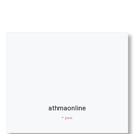
athmaonline
+ posts