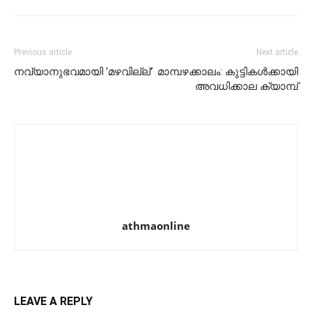
Previous article
Next article
നവ്യാനുഭവമായി ‘മഴവില്ല്’
മാമ്പഴക്കാലം: കുട്ടികൾക്കായി
അവധിക്കാല ക്യാമ്പ്‌
athmaonline
LEAVE A REPLY