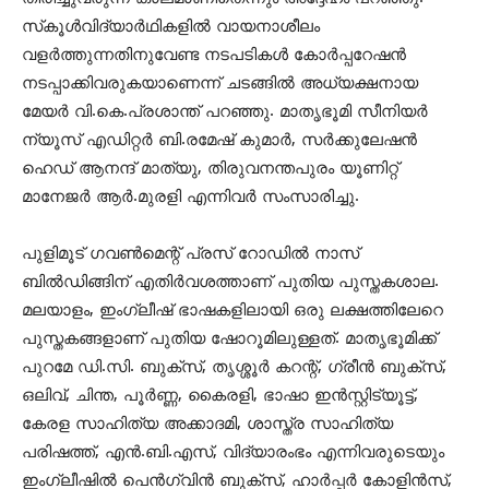
സ്‌കൂള്‍വിദ്യാര്‍ഥികളില്‍ വായനാശീലം
വളര്‍ത്തുന്നതിനുവേണ്ട നടപടികള്‍ കോര്‍പ്പറേഷന്‍
നടപ്പാക്കിവരുകയാണെന്ന് ചടങ്ങില്‍ അധ്യക്ഷനായ
മേയര്‍ വി.കെ.പ്രശാന്ത് പറഞ്ഞു. മാതൃഭൂമി സീനിയര്‍
ന്യൂസ് എഡിറ്റര്‍ ബി.രമേഷ് കുമാര്‍, സര്‍ക്കുലേഷന്‍
ഹെഡ് ആനന്ദ് മാത്യു, തിരുവനന്തപുരം യൂണിറ്റ്
മാനേജര്‍ ആര്‍.മുരളി എന്നിവര്‍ സംസാരിച്ചു.
പുളിമൂട് ഗവണ്‍മെന്റ് പ്രസ് റോഡില്‍ നാസ്
ബില്‍ഡിങ്ങിന് എതിര്‍വശത്താണ് പുതിയ പുസ്തകശാല.
മലയാളം, ഇംഗ്ലീഷ് ഭാഷകളിലായി ഒരു ലക്ഷത്തിലേറെ
പുസ്തകങ്ങളാണ് പുതിയ ഷോറൂമിലുള്ളത്. മാതൃഭൂമിക്ക്
പുറമേ ഡി.സി. ബുക്‌സ്, തൃശ്ശൂര്‍ കറന്റ്, ഗ്രീന്‍ ബുക്‌സ്,
ഒലിവ്, ചിന്ത, പൂര്‍ണ്ണ, കൈരളി, ഭാഷാ ഇന്‍സ്റ്റിട്യൂട്ട്,
കേരള സാഹിത്യ അക്കാദമി, ശാസ്ത്ര സാഹിത്യ
പരിഷത്ത്, എന്‍.ബി.എസ്, വിദ്യാരംഭം എന്നിവരുടെയും
ഇംഗ്ലീഷില്‍ പെന്‍ഗ്വിന്‍ ബുക്‌സ്, ഹാര്‍പ്പര്‍ കോളിന്‍സ്,