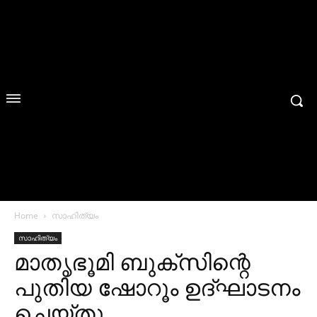
Home
സാഹിത്യം
സാഹിത്യം
മാതൃഭൂമി ബുക്‌സിന്റെ
പുതിയ ഷോറൂം ഉദ്ഘാടനം
ചെയ്തു