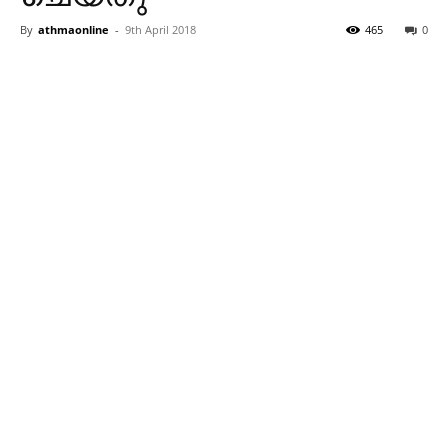
By
athmaonline
-
9th April 2018
465
0