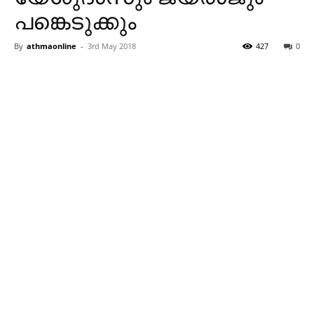
പങ്കെടുക്കും
By
athmaonline
-
3rd May 2018
427
0