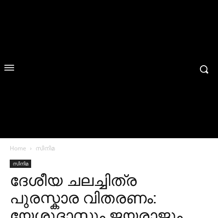
Home
സിനിമ
സിനിമ
ദേശീയ ചലച്ചിത്ര
പുരസ്കാര വിതരണം:
യേശുദാസും ജയരാജും