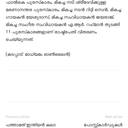
ഫാല്‍കെ പുരസ്‌കാരം, മികച്ച നടി ശ്രീദേവിക്കുള്ള
മരണാനന്തര പുരസ്‌കാരം, മികച്ച നടന്‍ റിദ്ദി സെന്‍, മികച്ച
ഗായകന്‍ യേശുദാസ്, മികച്ച സംവിധായകന്‍ ജയരാജ്,
മികച്ച സംഗീത സംവിധായകന്‍ എ.ആര്‍. റഹ്‍മാന്‍ തുടങ്ങി
11 പുരസ്‌കാരങ്ങളാണ് രാഷ്ട്രപതി വിതരണം
ചെയ്യുന്നത്.
(കടപ്പാട്: മാധ്യമം ഓണ്‍ലൈന്‍)
Previous article
Next article
പത്താമത് ഇന്ത്യൻ കലാ
പോസ്റ്റ്‌കാര്‍ഡുകള്‍