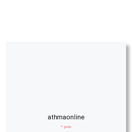
athmaonline
+ posts