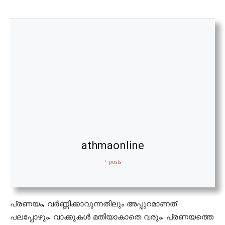
athmaonline
+ posts
പ്രണയം, വർണ്ണിക്കാവുന്നതിലും അപ്പുറമാണത്
പലപ്പോഴും. വാക്കുകൾ മതിയാകാതെ വരും. പ്രണയത്തെ