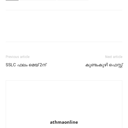
Previous article
Next article
SSLC ഫലം മെയ് 2ന്
കുണ്ടംകുഴി ഫെസ്റ്റ്
athmaonline