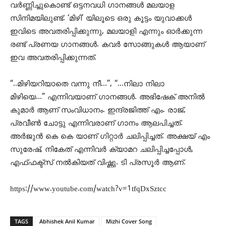
വർണ്ണിച്ചുകൊണ്ട്‌ ഒട്ടനവധി ഗാനങ്ങൾ മലയാള
സിനിമയിലുണ്ട്. ‘മിഴി’ യിലൂടെ ഒരു കൂട്ടം യുവാക്കള്‍
ഇവിടെ അവതരിപ്പിക്കുന്നു, മലയാളി എന്നും ഓർക്കുന്ന
രണ്ട്‌ പ്രണയ ഗാനങ്ങള്‍. കവർ സോങ്ങുകള്‍ ആയാണ്
ഇവ അവതരിപ്പിക്കുന്നത്.
“..മിഴിയറിയാതെ വന്നു നീ…”, “…നിലാ നിലാ
മിഴിയെ…”
എന്നിവയാണ് ഗാനങ്ങള്‍.
അഭിഷേക് അനില്‍
കുമാര്‍ ആണ് സംവിധാനം. ഇന്ദ്രജിത്ത് എം. രാജ്,
പ്രവീണ്‍ ചോട്ടു എന്നിവരാണ് ഗാനം ആലപിച്ചത്.
അര്‍ജുന്‍ കെ കെ യാണ് ഗിറ്റാര്‍ ചലിപ്പിച്ചത്. അക്ഷയ് എം
സുരേഷ്, നികേത് എന്നിവര്‍ ക്യാമറ ചലിപ്പിച്ചപ്പോള്‍,
എഫ്ഫക്ട്സ് നല്‍കിയത് വിഷ്ണു. ടി പ്രസൂര്‍ ആണ്.
https://www.youtube.com/watch?v=1tfqDxSztcc
TAGS
Abhishek Anil Kumar
Mizhi Cover Song