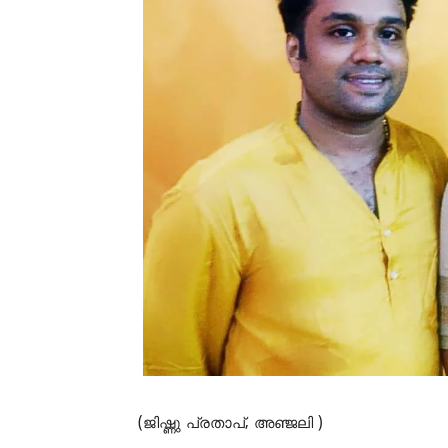
(ജിഷ്ണു പ്രതാപ്, അഞ്ജലി )