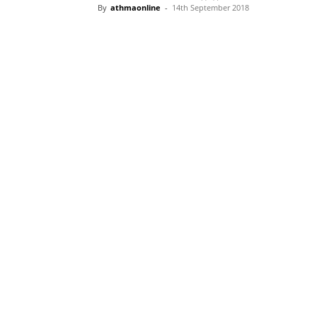
By
athmaonline
-
14th September 2018