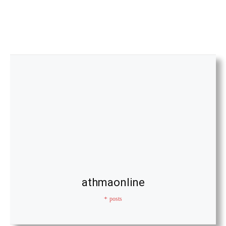
athmaonline
+ posts