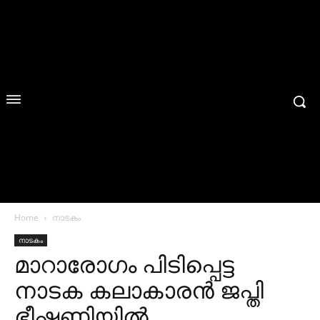
Home
നാടകം
നാടകം
മാറാരോഗം പിടിപ്പെട്ട
നാടക കലാകാരന്‍ ജപ്തി
ഭീഷണിയിൽ