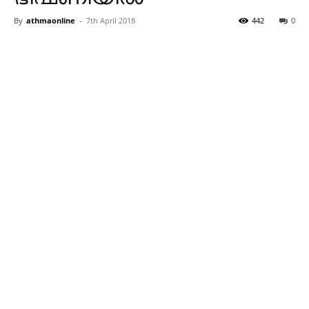
By
athmaonline
-
7th April 2018
442
0