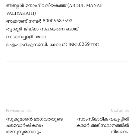
അബ്ദുള്‍ മനാഫ് വലിയകത്ത് (ABDUL MANAF
VALIYAKATH)
അക്കൗണ്ട് നമ്പര്‍ 80005687592
തൃശൂര്‍ ജില്ലാ സഹകരണ ബാങ്ക്
വാടാനപ്പള്ളി ശാഖ
ഐ.എഫ്.എസ്.സി. കോഡ് : IBKL0269TDC
Previous article
Next article
സുകുമാരൻ ഭാഗവതരുടെ
സാംസ്‌കാരിക വകുപ്പില്‍
ചരമവാർഷികവും
കരാര്‍ അടിസ്ഥാനത്തില്‍
അനുസ്മരണവും
നിയമനം