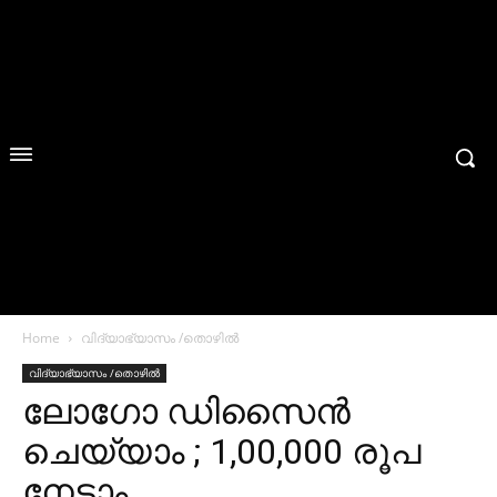
Home
വിദ്യാഭ്യാസം /തൊഴിൽ
വിദ്യാഭ്യാസം /തൊഴിൽ
ലോഗോ ഡിസൈന്‍
ചെയ്യാം ; 1,00,000 രൂപ
നേടാം