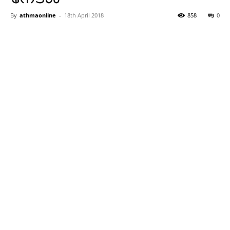
By
athmaonline
-
18th April 2018
858
0