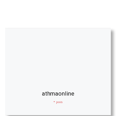
athmaonline
+ posts