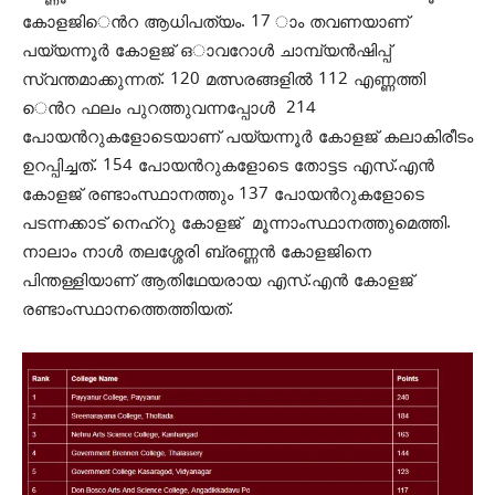
കോളജി​െൻറ ആധിപത്യം. 17 ാം തവണയാണ്
പയ്യന്നൂർ കോളജ് ഒാവറോൾ ചാമ്പ്യൻഷിപ്പ്
സ്വന്തമാക്കുന്നത്. 120 മത്സരങ്ങളിൽ 112 എണ്ണത്തി​
െൻറ ഫലം പുറത്തുവന്നപ്പോൾ 214
പോയൻറുകളോടെയാണ് പയ്യന്നൂർ കോളജ് കലാകിരീടം
ഉറപ്പിച്ചത്. 154 പോയൻറുകളോടെ തോട്ടട എസ്.എൻ
കോളജ് രണ്ടാംസ്ഥാനത്തും 137 പോയൻറുകളോടെ
പടന്നക്കാട് നെഹ്റു കോളജ് മൂന്നാംസ്ഥാനത്തുമെത്തി.
നാലാം നാൾ തലശ്ശേരി ബ്രണ്ണൻ കോളജിനെ
പിന്തള്ളിയാണ് ആതിഥേയരായ എസ്.എൻ കോളജ്
രണ്ടാംസ്ഥാനത്തെത്തിയത്.