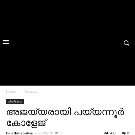
Home
ചിത്രകല
ചിത്രകല
അജയ്യരായി പയ്യന്നൂര്‍
കോളേജ്
By
athmaonline
-
5th March 2018
433
0