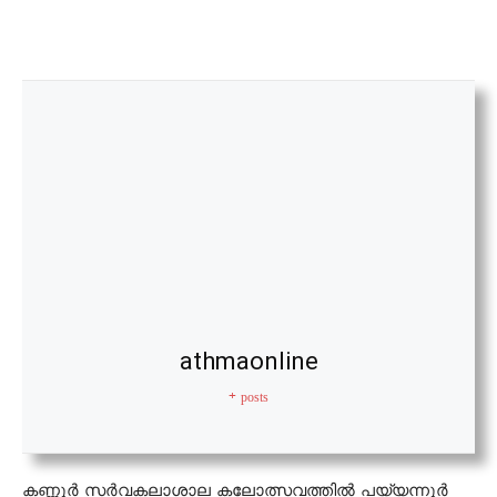
athmaonline
+ posts
കണ്ണൂർ സർവകലാശാല കലോത്സവത്തിൽ പയ്യന്നൂർ