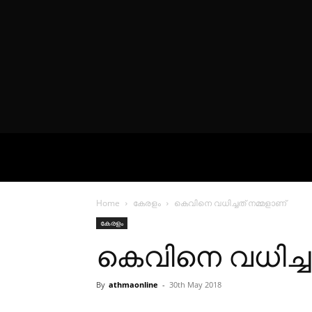
VIDEOS
P
Home
കേരളം
കെവിനെ വധിച്ചത് നമ്മളാണ്
കേരളം
കെവിനെ വധിച്ച
By
athmaonline
-
30th May 2018