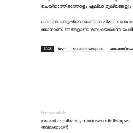
ചെയ്യാത്തിടത്തോളം എല്ലാ മൂല്യങ്ങ
കെവിൻ, മനുഷ്യനായതിനെ പ്രതി ലജ്ജ തോ
ഞാനാണ്. ഞങ്ങളാണ്. മനുഷ്യരെന്ന പേരി
TAGS
kevin
shoukath sahajotsu
ഷൗക്കത്ത് സ
Previous article
ജോണ്‍ എബ്രഹാം; സമാന്തര സിനിമയുടെ
അമരക്കാരന്‍