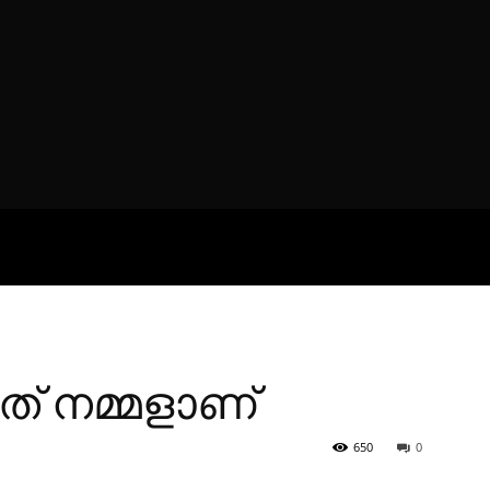
ROFILES
THE ARTERIA
CONTA
ത് നമ്മളാണ്
650
0