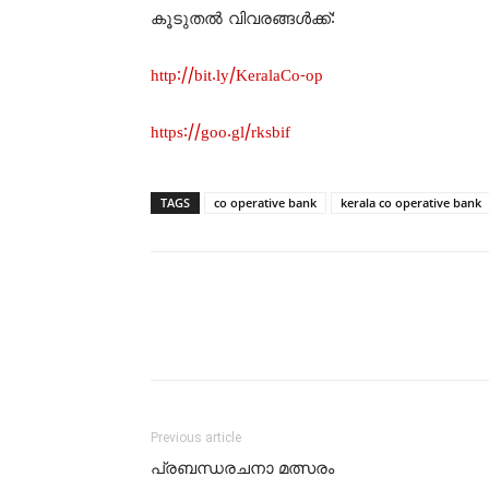
കൂടുതൽ വിവരങ്ങൾക്ക്:
http://bit.ly/KeralaCo-op
https://goo.gl/rksbif
TAGS
co operative bank
kerala co operative bank
Previous article
പ്രബന്ധരചനാ മത്സരം