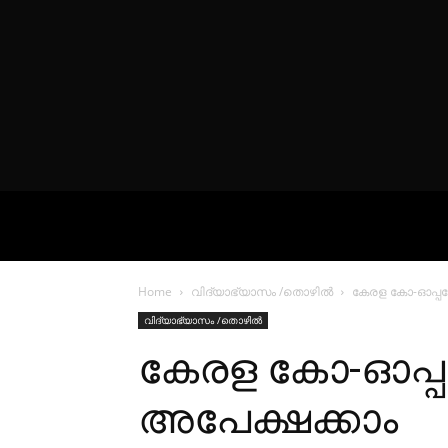
VIDEOS
P
Home
വിദ്യാഭ്യാസം /തൊഴിൽ
കേരള കോ-ഓപ്പറേ
വിദ്യാഭ്യാസം /തൊഴിൽ
കേരള കോ-ഓപ്പറേ
അപേക്ഷക്കാം