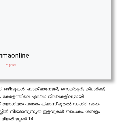
hmaonline
+ posts
ഒഴിവുകൾ. ബാങ്ക് മാനേജർ, സെക്രട്ടറി, ക്ലാർക്ക്,
. കേരളത്തിലെ എല്ലാ ജില്ലകളിലുമായി
. യോഗ്യത പത്താം ക്ലാസ് മുതൽ ഡിഗ്രി വരെ.
സ്സില്‍ നിയമാനുസൃത ഇളവുകള്‍ ബാധകം. ശമ്പളം
ിയ്യതി ജൂൺ 14.