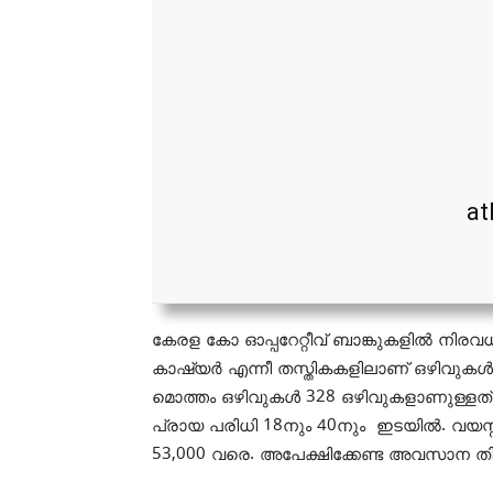
at
കേരള കോ ഓപ്പറേറ്റീവ് ബാങ്കുകളിൽ നിരവധി 
കാഷ്യർ എന്നീ തസ്തികകളിലാണ് ഒഴിവുകൾ
മൊത്തം ഒഴിവുകൾ 328 ഒഴിവുകളാണുള്ളത്
പ്രായ പരിധി 18നും 40നും ഇടയില്‍. വയ
53,000 വരെ. അപേക്ഷിക്കേണ്ട അവസാന ത