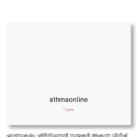
athmaonline
+ posts
എറണാകുളം: ശ്രീനിവാസന്‍ നായകന്‍ ആകുന്ന വിനീഷ്