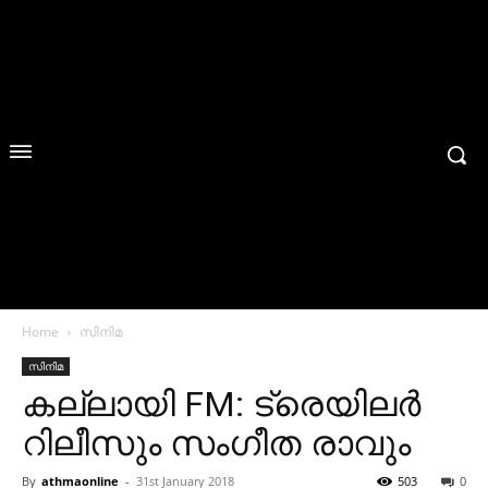
Home
സിനിമ
സിനിമ
കല്ലായി FM: ട്രെയിലര്‍
റിലീസും സംഗീത രാവും
By
athmaonline
-
31st January 2018
503
0