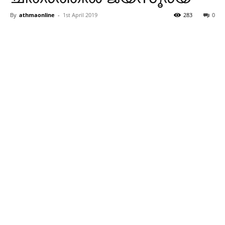
By
athmaonline
-
1st April 2019
283
0