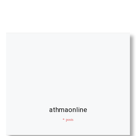
athmaonline
+ posts