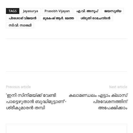
TAGS
Jayasurya
Prasobh Vijayan
എ.വി. അനൂപ്
ജയസൂര്യ
പ്രശോഭ് വിജയന്‍
മുകേഷ് ആര്‍. മേത്ത
ശ്രുതി രാമചന്ദ്രന്‍
സി.വി. സാരഥി
Previous article
Next article
‘ഇനി സിനിമയ്ക്ക് വേണ്ടി
കലാമണ്ഡലം എട്ടാം ക്ലാസ്
പാട്ടെഴുതാന്‍ ബുദ്ധിമുട്ടാണ്’-
പ്രവേശനത്തിന്
ശ്രീകുമാരന്‍ തമ്പി
അപേക്ഷിക്കാം