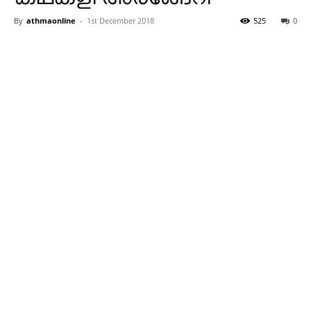
By
athmaonline
-
1st December 2018
525
0