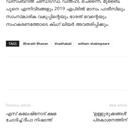
ഡിസംബറില്‍ ചണ്ഡീഗഡ്, ഡല്‍ഹി, ചെന്നൈ, മുബൈ,
പൂനെ എന്നിവിടങ്ങളും 2019 ഏപ്രില്‍ മാസം പാരീസിലും
സാംസ്‌കാരിക വകുപ്പിന്റെയും ഭാരത് ഭവന്റെയും
സഹകരണത്തോടെ കിംഗ് ലിയര്‍ അവതരിപ്പിക്കും.
TAGS
Bharath Bhavan
khadhakali
william shakespeare
Previous article
Next article
എസ് കലേഷിനോട് ക്ഷമ
‘ഉള്ളുരുക്കങ്ങള്‍’
ചോദിച്ച് ദീപാ നിഷാന്ത്
പ്രകാശനത്തിന്