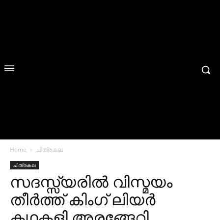
Home
ചിത്രകല
ചിത്രകല
സദസ്സ്യരില്‍ വിസ്മയം
തീര്‍ത്ത് കിംഗ് ലിയര്‍
കഥകളി അരങ്ങേറി