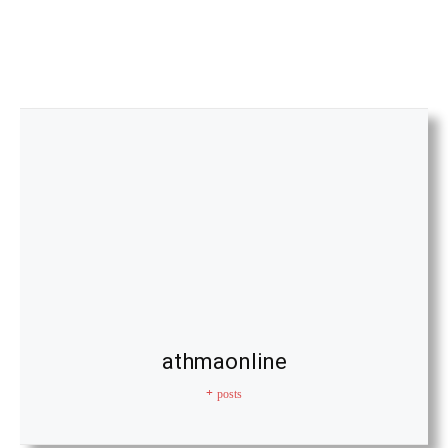
athmaonline
+ posts