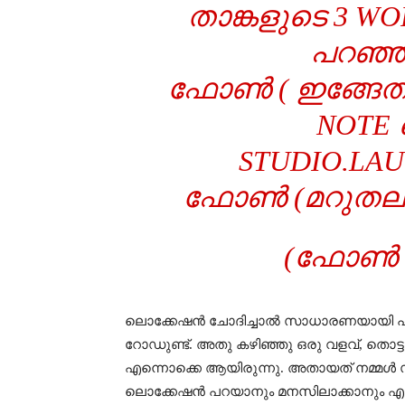
താങ്കളുടെ 3 W
പറഞ്ഞ
ഫോൺ ( ഇങ്ങേത
NOTE
STUDIO.LA
ഫോൺ (മറുതലക്
(ഫോൺ കട
ലൊക്കേഷൻ ചോദിച്ചാൽ സാധാരണയായി പണ്
റോഡുണ്ട്. അതു കഴിഞ്ഞു ഒരു വളവ്, തൊട്ട
എന്നൊക്കെ ആയിരുന്നു. അതായത് നമ്മൾ 
ലൊക്കേഷൻ പറയാനും മനസിലാക്കാനും എളു