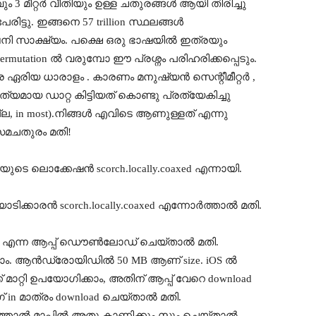
 3 മീറ്റർ വീതിയും ഉള്ള ചതുരങ്ങൾ ആയി തിരിച്ചു
ിട്ടു. ഇങ്ങനെ 57 trillion സ്ഥലങ്ങൾ
പനി സാക്ഷ്യം. പക്ഷെ ഒരു ഭാഷയിൽ ഇത്രയും
utation ൽ വരുമ്പോ ഈ പ്രശ്നം പരിഹരിക്കപ്പെടും.
ര ഏരിയ ധാരാളം . കാരണം മനുഷ്യൻ സെന്റീമീറ്റർ ,
ത്യമായ ഡാറ്റ കിട്ടിയത് കൊണ്ടു പ്രത്യേകിച്ചു
 in most).നിങ്ങൾ എവിടെ ആണുള്ളത് എന്നു
 സമചതുരം മതി!
ുടെ ലൊക്കേഷൻ scorch.locally.coaxed എന്നായി.
റ്യാടിക്കാരൻ scorch.locally.coaxed എന്നോർത്താൽ മതി.
എന്ന ആപ്പ് ഡൌൺലോഡ് ചെയ്താൽ മതി.
ാം. ആൻഡ്രോയിഡിൽ 50 MB ആണ് size. iOS ൽ
ക് മാറ്റി ഉപയോഗിക്കാം, അതിന് ആപ്പ് വേറെ download
 in മാത്രം download ചെയ്താൽ മതി.
ടുത്താൽ മാപ്പിൽ അതു കാണിക്കും.സൂം ചെയ്താൽ