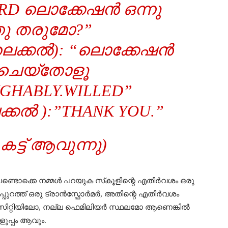
ORD ലൊക്കേഷൻ ഒന്നു
ു തരുമോ?”
ലക്കൽ):
“ലൊക്കേഷൻ
 ചെയ്തോളൂ
UGHABLY.WILLED”
കൽ ):”THANK YOU.”
്ട് ആവുന്നു)
ടൊക്കെ നമ്മൾ പറയുക സ്‌കൂളിന്റെ എതിർവശം ഒരു
പ്പുറത്ത് ഒരു ട്രാൻസ്ഫോർമർ, അതിന്റെ എതിർവശം
സിറ്റിയിലോ, നല്ല ഫെമിലിയർ സ്ഥലമോ ആണെങ്കിൽ
പ്പം ആവും.