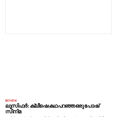
REVIEW
ലൂസിഫർ : ക്ലീഷെ കഥ പറഞ്ഞ ഒരു പോഷ്
സിനിമ