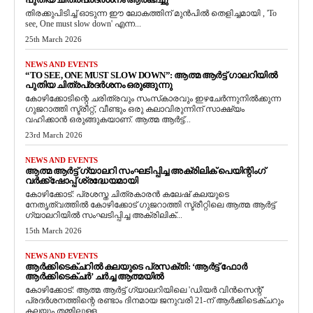
തിരക്കുപിടിച്ച് ഓടുന്ന ഈ ലോകത്തിന് മുൻപിൽ തെളിച്ചമായി , 'To
see, One must slow down' എന്ന...
25th March 2026
NEWS AND EVENTS
“TO SEE, ONE MUST SLOW DOWN”: ആത്മ ആർട്ട് ഗാലറിയിൽ
പുതിയ ചിത്രപ്രദർശനം ഒരുങ്ങുന്നു
കോഴിക്കോടിന്റെ ചരിത്രവും സംസ്‌കാരവും ഇഴചേർന്നുനിൽക്കുന്ന
ഗുജറാത്തി സ്ട്രീറ്റ്, വീണ്ടും ഒരു കലാവിരുന്നിന് സാക്ഷ്യം
വഹിക്കാൻ ഒരുങ്ങുകയാണ്. ആത്മ ആർട്ട്...
23rd March 2026
NEWS AND EVENTS
ആത്മ ആർട്ട് ഗ്യാലറി സംഘടിപ്പിച്ച അക്രിലിക് പെയിന്റിംഗ്
വർക്ക്‌ഷോപ്പ് ശ്രദ്ധേയമായി
കോഴിക്കോട്: പ്രശസ്ത ചിത്രകാരൻ കലേഷ് കലയുടെ
നേതൃത്വത്തിൽ കോഴിക്കോട് ഗുജറാത്തി സ്ട്രീറ്റിലെ ആത്മ ആർട്ട്
ഗ്യാലറിയിൽ സംഘടിപ്പിച്ച അക്രിലിക്...
15th March 2026
NEWS AND EVENTS
ആർക്കിടെക്ചറിൽ കലയുടെ പ്രസക്തി: ‘ആർട്ട് ഫോർ
ആർക്കിടെക്ചർ’ ചർച്ച ആത്മയിൽ
​കോഴിക്കോട്: ആത്മ ആർട്ട് ഗ്യാലറിയിലെ 'ഡിയർ വിൻസെന്റ്'
പ്രദർശനത്തിന്റെ രണ്ടാം ദിനമായ ജനുവരി 21-ന് ആർക്കിടെക്ചറും
കലയും തമ്മിലുള്ള...