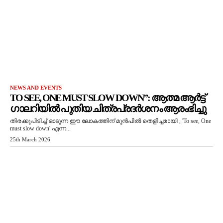
NEWS AND EVENTS
TO SEE, ONE MUST SLOW DOWN”: ആത്മ ആർട്ട്
ഗാലറിയിൽ പുതിയ ചിത്രപ്രദർശനം ആരംഭിച്ചു
തിരക്കുപിടിച്ച് ഓടുന്ന ഈ ലോകത്തിന് മുൻപിൽ തെളിച്ചമായി , 'To see, One
must slow down' എന്ന...
25th March 2026