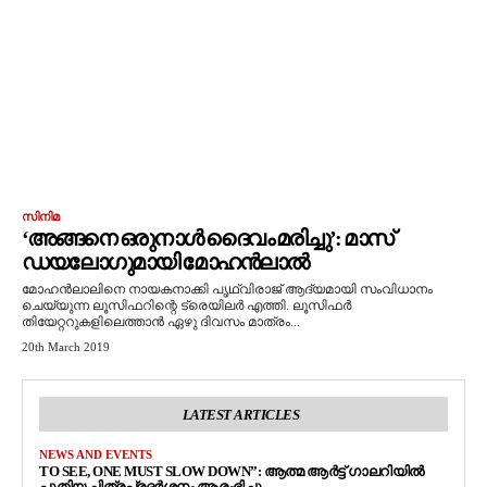
സിനിമ
‘അങ്ങനെ ഒരുനാള്‍ ദൈവം മരിച്ചു’: മാസ്
ഡയലോഗുമായി മോഹന്‍ലാല്‍
മോഹന്‍ലാലിനെ നായകനാക്കി പൃഥ്വിരാജ് ആദ്യമായി സംവിധാനം
ചെയ്യുന്ന ലൂസിഫറിന്റെ ട്രെയിലര്‍ എത്തി. ലൂസിഫര്‍
തിയേറ്ററുകളിലെത്താന്‍ ഏഴു ദിവസം മാത്രം...
20th March 2019
LATEST ARTICLES
NEWS AND EVENTS
TO SEE, ONE MUST SLOW DOWN”: ആത്മ ആർട്ട് ഗാലറിയിൽ
പുതിയ ചിത്രപ്രദർശനം ആരംഭിച്ചു