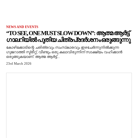
NEWS AND EVENTS
“TO SEE, ONE MUST SLOW DOWN”: ആത്മ ആർട്ട്
ഗാലറിയിൽ പുതിയ ചിത്രപ്രദർശനം ഒരുങ്ങുന്നു
കോഴിക്കോടിന്റെ ചരിത്രവും സംസ്‌കാരവും ഇഴചേർന്നുനിൽക്കുന്ന
ഗുജറാത്തി സ്ട്രീറ്റ്, വീണ്ടും ഒരു കലാവിരുന്നിന് സാക്ഷ്യം വഹിക്കാൻ
ഒരുങ്ങുകയാണ്. ആത്മ ആർട്ട്...
23rd March 2026