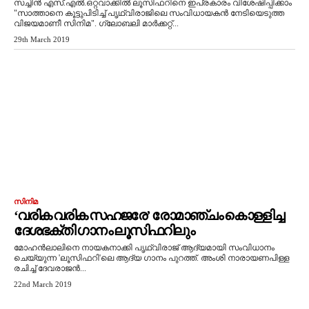
സച്ചിൻ എസ്‌.എൽ.ഒറ്റവാക്കിൽ ലൂസിഫറിനെ ഇപ്രകാരം വിശേഷിപ്പിക്കാം
"സാത്താനെ കൂട്ടുപിടിച്ച്‌ പൃഥ്വിരാജിലെ സംവിധായകൻ നേടിയെടുത്ത
വിജയമാണീ സിനിമ". ഗ്ലോബലി മാർക്കറ്റ്‌...
29th March 2019
സിനിമ
‘വരിക വരിക സഹജരേ’ രോമാഞ്ചം കൊള്ളിച്ച
ദേശഭക്തി ഗാനം ലൂസിഫറിലും
മോഹന്‍ലാലിനെ നായകനാക്കി പൃഥ്വിരാജ് ആദ്യമായി സംവിധാനം
ചെയ്യുന്ന 'ലൂസിഫറി'ലെ ആദ്യ ഗാനം പുറത്ത്. അംശി നാരായണപിള്ള
രചിച്ച് ദേവരാജന്‍...
22nd March 2019