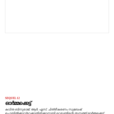
SEQUEL 12
ഓർമ്മക്കെട്ട്
കവിത ബിനുരാജ്. ആർ. എസ്. ചിത്രീകരണം സുബേഷ്
പൊയിൽക്കാവ്മറക്കാതിരിക്കാനായി ഒറ്റമുണ്ടിന്റെ തുമ്പത്ത് ഓർമ്മക്കെട്ട്