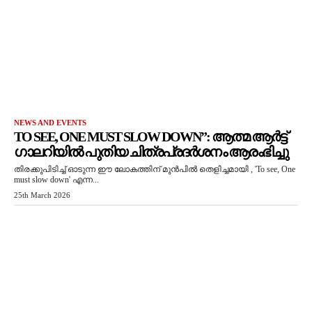
NEWS AND EVENTS
TO SEE, ONE MUST SLOW DOWN”: ആത്മ ആർട്ട്
ഗാലറിയിൽ പുതിയ ചിത്രപ്രദർശനം ആരംഭിച്ചു
തിരക്കുപിടിച്ച് ഓടുന്ന ഈ ലോകത്തിന് മുൻപിൽ തെളിച്ചമായി , 'To see, One
must slow down' എന്ന...
25th March 2026