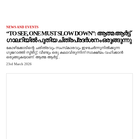
NEWS AND EVENTS
“TO SEE, ONE MUST SLOW DOWN”: ആത്മ ആർട്ട്
ഗാലറിയിൽ പുതിയ ചിത്രപ്രദർശനം ഒരുങ്ങുന്നു
കോഴിക്കോടിന്റെ ചരിത്രവും സംസ്‌കാരവും ഇഴചേർന്നുനിൽക്കുന്ന
ഗുജറാത്തി സ്ട്രീറ്റ്, വീണ്ടും ഒരു കലാവിരുന്നിന് സാക്ഷ്യം വഹിക്കാൻ
ഒരുങ്ങുകയാണ്. ആത്മ ആർട്ട്...
23rd March 2026