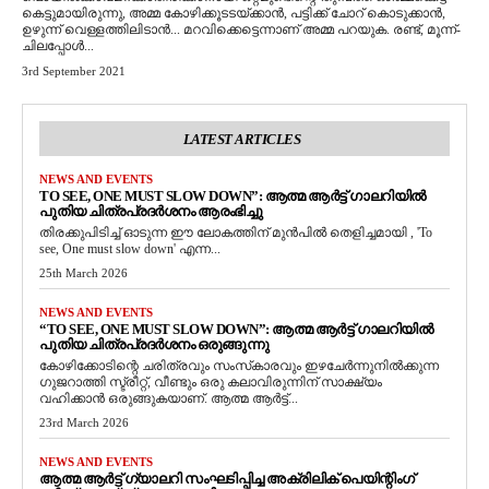
കെട്ടുമായിരുന്നു, അമ്മ കോഴിക്കൂടടയ്ക്കാൻ, പട്ടിക്ക് ചോറ് കൊടുക്കാൻ,
ഉഴുന്ന് വെള്ളത്തിലിടാൻ... മറവിക്കെട്ടെന്നാണ് അമ്മ പറയുക. രണ്ട്, മൂന്ന്-
ചിലപ്പോൾ...
3rd September 2021
LATEST ARTICLES
NEWS AND EVENTS
TO SEE, ONE MUST SLOW DOWN”: ആത്മ ആർട്ട് ഗാലറിയിൽ
പുതിയ ചിത്രപ്രദർശനം ആരംഭിച്ചു
തിരക്കുപിടിച്ച് ഓടുന്ന ഈ ലോകത്തിന് മുൻപിൽ തെളിച്ചമായി , 'To
see, One must slow down' എന്ന...
25th March 2026
NEWS AND EVENTS
“TO SEE, ONE MUST SLOW DOWN”: ആത്മ ആർട്ട് ഗാലറിയിൽ
പുതിയ ചിത്രപ്രദർശനം ഒരുങ്ങുന്നു
കോഴിക്കോടിന്റെ ചരിത്രവും സംസ്‌കാരവും ഇഴചേർന്നുനിൽക്കുന്ന
ഗുജറാത്തി സ്ട്രീറ്റ്, വീണ്ടും ഒരു കലാവിരുന്നിന് സാക്ഷ്യം
വഹിക്കാൻ ഒരുങ്ങുകയാണ്. ആത്മ ആർട്ട്...
23rd March 2026
NEWS AND EVENTS
ആത്മ ആർട്ട് ഗ്യാലറി സംഘടിപ്പിച്ച അക്രിലിക് പെയിന്റിംഗ്