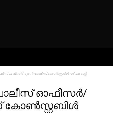
ROFILES
THE ARTERIA
CONTA
പോലീസ് ഓഫീസർ/വുമൺ പോലീസ് കോൺസ്റ്റബിൾ പരീക്ഷ മാറ്റി
 പോലീസ് ഓഫീസർ/
 കോൺസ്റ്റബിൾ