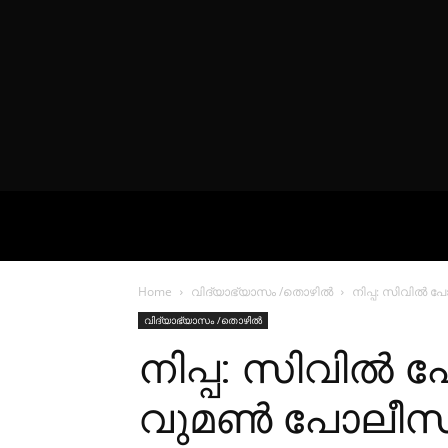
VIDEOS
P
Home
വിദ്യാഭ്യാസം /തൊഴിൽ
നിപ്പ: സിവിൽ 
വിദ്യാഭ്യാസം /തൊഴിൽ
നിപ്പ: സിവിൽ
വുമൺ പോലീസ്