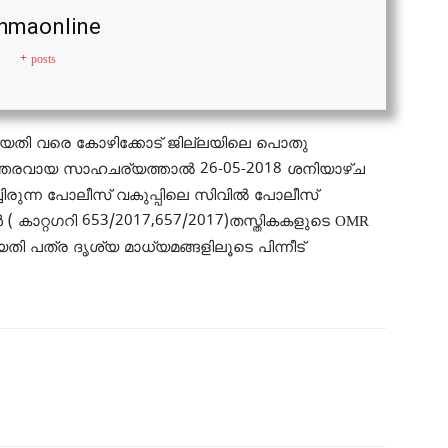
hmaonline
+ posts
 തീയതി വരെ കോഴിക്കോട് ജില്ലയിലെ പൊതു
ഉത്തരവായ സാഹചര്യത്താൽ 26-05-2018 ശനിയാഴ്ച
ചിരുന്ന പോലീസ് വകുപ്പിലെ സിവിൽ പോലീസ്
കാറ്റഗറി 653/2017,657/2017)തസ്തികകളുടെ OMR
 തീയതി പത്ര ദൃശ്യ മാധ്യമങ്ങളിലൂടെ പിന്നീട്