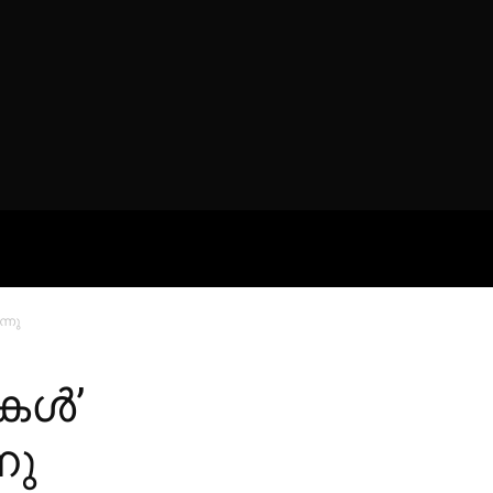
ROFILES
THE ARTERIA
CONTA
്നു
കൾ’
്നു