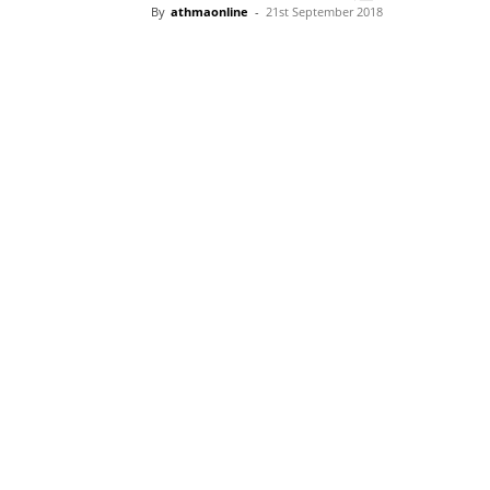
By
athmaonline
-
21st September 2018