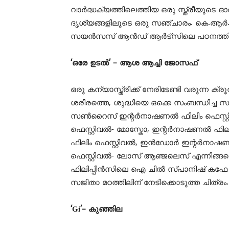
വാർദ്ധക്യത്തിലെത്തിയ ഒരു സ്ത്രീയുടെ ഓ
ദൃശ്യങ്ങളിലൂടെ ഒരു സഞ്ചാരം. കെ.ആർ.
സയൻസസ് ആൻഡ് ആർട്സിലെ പഠനത്തിന്റെ 
‘ഒരേ ഉടൽ’ – ആശ ആച്ചി ജോസഫ്
ഒരു കന്യാസ്ത്രീക്ക് നേരിടേണ്ടി വരുന്ന 
ശരീരത്തെ, ശുദ്ധിയെ ഒക്കെ സംബന്ധിച്ച സ
സൺറൈസ് ഇന്റർനാഷണൽ ഫിലിം ഫെസ്റ്റ
ഫെസ്റ്റിവൽ- മോസ്കോ, ഇന്റർനാഷണൽ ഫില
ഫിലിം ഫെസ്റ്റിവൽ, ഇൻഡോർ ഇന്റർനാഷണൽ
ഫെസ്റ്റിവൽ- ലോസ് ആഞ്ജലെസ് എന്നിങ്ങനെ ഒ
ഫിലിപ്പീൻസിലെ ഐ ചിൽ സ്പാനിഷ് കഫേ ഫിലി
സജിതാ മഠത്തിലിന് നേടിക്കൊടുത്ത ചിത്രം.
‘Gi’– കുഞ്ഞില