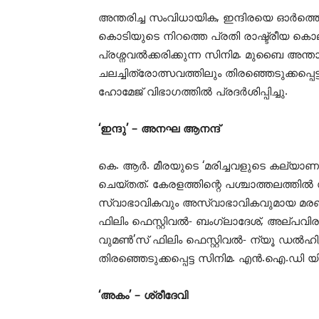
അന്തരിച്ച സംവിധായിക, ഇന്ദിരയെ ഓർത്തെടു
കൊടിയുടെ നിറത്തെ പ്രതി രാഷ്ട്രീയ 
പ്രശ്നവൽക്കരിക്കുന്ന സിനിമ. മുബൈ അന്താ
ചലച്ചിത്രോത്സവത്തിലും തിരഞ്ഞെടുക്കപ്പെട
ഹോമേജ് വിഭാഗത്തിൽ പ്രദർശിപ്പിച്ചു.
‘ഇന്ദു’ – അനഘ ആനന്ദ്
കെ. ആർ. മീരയുടെ ‘മരിച്ചവളുടെ കല്യാണ
ചെയ്തത്. കേരളത്തിന്റെ പശ്ചാത്തലത്തിൽ
സ്വാഭാവികവും അസ്വാഭാവികവുമായ മര
ഫിലിം ഫെസ്റ്റിവൽ- ബംഗ്ലാദേശ്, അല്പവ
വുമൺ’സ് ഫിലിം ഫെസ്റ്റിവൽ- ന്യൂ ഡൽഹി,
തിരഞ്ഞെടുക്കപ്പെട്ട സിനിമ. എൻ.ഐ.ഡി യ
‘അകം’ – ശ്രീദേവി