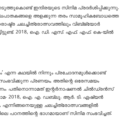
ത്തുകൊണ്ട് ഇന്ദിരയുടെ സിനിമ പ്രദർശിപ്പിക്കുന്നു.
കൊലപാതകങ്ങളെ അളക്കുന്ന തരം സാമൂഹികബോധത്തെ
രാഷ്ട്ര ചലച്ചിത്രോത്സവത്തിലും വിബ്‌ജ്യോർ
്ടിട്ടുണ്ട്. 2018, ഐ. ഡി. എസ്. എഫ്. എഫ്. കെ-യിൽ
ം’ എന്ന കഥയിൽ നിന്നും പ്രചോദനമുൾക്കൊണ്ട്
 സംഭവിക്കുന്ന പ്രണയം, അതിന്റെ ഒരേസമയം
ണം. പതിനൊന്നാമത് ഇന്റർനാഷണൽ ചിൽഡ്രൻസ്
ിരാമ- 2018, ഐ. എ. ഡബ്ലൂ. ആർ. ടി. ഏഷ്യൻ
 എന്നിങ്ങനെയുള്ള ചലച്ചിത്രോത്സവങ്ങളിൽ
ിലെ പഠനത്തിന്റെ ഭാഗമായാണ് സിനിമ സംഭവിച്ചത്.