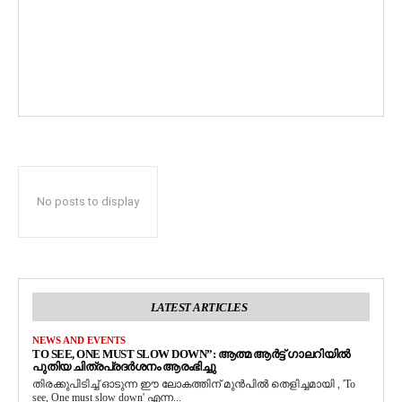
No posts to display
LATEST ARTICLES
NEWS AND EVENTS
TO SEE, ONE MUST SLOW DOWN”: ആത്മ ആർട്ട് ഗാലറിയിൽ
പുതിയ ചിത്രപ്രദർശനം ആരംഭിച്ചു
തിരക്കുപിടിച്ച് ഓടുന്ന ഈ ലോകത്തിന് മുൻപിൽ തെളിച്ചമായി , 'To
see, One must slow down' എന്ന...