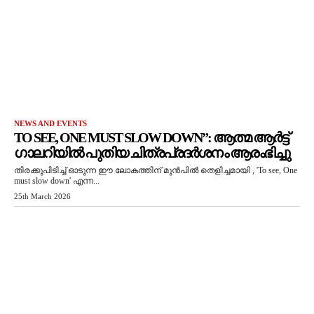
NEWS AND EVENTS
TO SEE, ONE MUST SLOW DOWN”: ആത്മ ആർട്ട്
ഗാലറിയിൽ പുതിയ ചിത്രപ്രദർശനം ആരംഭിച്ചു
തിരക്കുപിടിച്ച് ഓടുന്ന ഈ ലോകത്തിന് മുൻപിൽ തെളിച്ചമായി , 'To see, One
must slow down' എന്ന...
25th March 2026