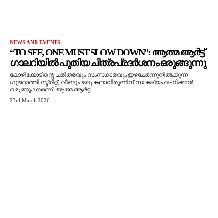
NEWS AND EVENTS
“TO SEE, ONE MUST SLOW DOWN”: ആത്മ ആർട്ട്
ഗാലറിയിൽ പുതിയ ചിത്രപ്രദർശനം ഒരുങ്ങുന്നു
കോഴിക്കോടിന്റെ ചരിത്രവും സംസ്‌കാരവും ഇഴചേർന്നുനിൽക്കുന്ന
ഗുജറാത്തി സ്ട്രീറ്റ്, വീണ്ടും ഒരു കലാവിരുന്നിന് സാക്ഷ്യം വഹിക്കാൻ
ഒരുങ്ങുകയാണ്. ആത്മ ആർട്ട്...
23rd March 2026