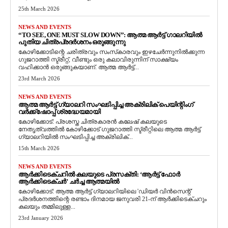
25th March 2026
NEWS AND EVENTS
“TO SEE, ONE MUST SLOW DOWN”: ആത്മ ആർട്ട് ഗാലറിയിൽ
പുതിയ ചിത്രപ്രദർശനം ഒരുങ്ങുന്നു
കോഴിക്കോടിന്റെ ചരിത്രവും സംസ്‌കാരവും ഇഴചേർന്നുനിൽക്കുന്ന
ഗുജറാത്തി സ്ട്രീറ്റ്, വീണ്ടും ഒരു കലാവിരുന്നിന് സാക്ഷ്യം
വഹിക്കാൻ ഒരുങ്ങുകയാണ്. ആത്മ ആർട്ട്...
23rd March 2026
NEWS AND EVENTS
ആത്മ ആർട്ട് ഗ്യാലറി സംഘടിപ്പിച്ച അക്രിലിക് പെയിന്റിംഗ്
വർക്ക്‌ഷോപ്പ് ശ്രദ്ധേയമായി
കോഴിക്കോട്: പ്രശസ്ത ചിത്രകാരൻ കലേഷ് കലയുടെ
നേതൃത്വത്തിൽ കോഴിക്കോട് ഗുജറാത്തി സ്ട്രീറ്റിലെ ആത്മ ആർട്ട്
ഗ്യാലറിയിൽ സംഘടിപ്പിച്ച അക്രിലിക്...
15th March 2026
NEWS AND EVENTS
ആർക്കിടെക്ചറിൽ കലയുടെ പ്രസക്തി: ‘ആർട്ട് ഫോർ
ആർക്കിടെക്ചർ’ ചർച്ച ആത്മയിൽ
​കോഴിക്കോട്: ആത്മ ആർട്ട് ഗ്യാലറിയിലെ 'ഡിയർ വിൻസെന്റ്'
പ്രദർശനത്തിന്റെ രണ്ടാം ദിനമായ ജനുവരി 21-ന് ആർക്കിടെക്ചറും
കലയും തമ്മിലുള്ള...
23rd January 2026