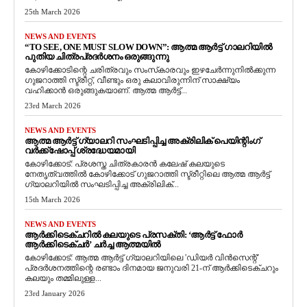
25th March 2026
NEWS AND EVENTS
“TO SEE, ONE MUST SLOW DOWN”: ആത്മ ആർട്ട് ഗാലറിയിൽ
പുതിയ ചിത്രപ്രദർശനം ഒരുങ്ങുന്നു
കോഴിക്കോടിന്റെ ചരിത്രവും സംസ്‌കാരവും ഇഴചേർന്നുനിൽക്കുന്ന
ഗുജറാത്തി സ്ട്രീറ്റ്, വീണ്ടും ഒരു കലാവിരുന്നിന് സാക്ഷ്യം
വഹിക്കാൻ ഒരുങ്ങുകയാണ്. ആത്മ ആർട്ട്...
23rd March 2026
NEWS AND EVENTS
ആത്മ ആർട്ട് ഗ്യാലറി സംഘടിപ്പിച്ച അക്രിലിക് പെയിന്റിംഗ്
വർക്ക്‌ഷോപ്പ് ശ്രദ്ധേയമായി
കോഴിക്കോട്: പ്രശസ്ത ചിത്രകാരൻ കലേഷ് കലയുടെ
നേതൃത്വത്തിൽ കോഴിക്കോട് ഗുജറാത്തി സ്ട്രീറ്റിലെ ആത്മ ആർട്ട്
ഗ്യാലറിയിൽ സംഘടിപ്പിച്ച അക്രിലിക്...
15th March 2026
NEWS AND EVENTS
ആർക്കിടെക്ചറിൽ കലയുടെ പ്രസക്തി: ‘ആർട്ട് ഫോർ
ആർക്കിടെക്ചർ’ ചർച്ച ആത്മയിൽ
​കോഴിക്കോട്: ആത്മ ആർട്ട് ഗ്യാലറിയിലെ 'ഡിയർ വിൻസെന്റ്'
പ്രദർശനത്തിന്റെ രണ്ടാം ദിനമായ ജനുവരി 21-ന് ആർക്കിടെക്ചറും
കലയും തമ്മിലുള്ള...
23rd January 2026