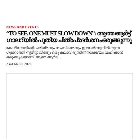
NEWS AND EVENTS
“TO SEE, ONE MUST SLOW DOWN”: ആത്മ ആർട്ട്
ഗാലറിയിൽ പുതിയ ചിത്രപ്രദർശനം ഒരുങ്ങുന്നു
കോഴിക്കോടിന്റെ ചരിത്രവും സംസ്‌കാരവും ഇഴചേർന്നുനിൽക്കുന്ന
ഗുജറാത്തി സ്ട്രീറ്റ്, വീണ്ടും ഒരു കലാവിരുന്നിന് സാക്ഷ്യം വഹിക്കാൻ
ഒരുങ്ങുകയാണ്. ആത്മ ആർട്ട്...
23rd March 2026