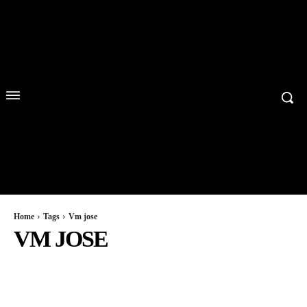
Home
Tags
Vm jose
VM JOSE