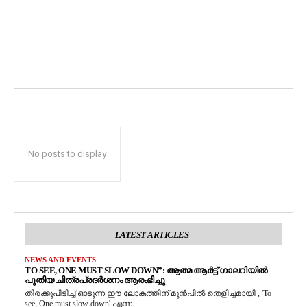
No posts to display
LATEST ARTICLES
NEWS AND EVENTS
TO SEE, ONE MUST SLOW DOWN”: ആത്മ ആർട്ട് ഗാലറിയിൽ
പുതിയ ചിത്രപ്രദർശനം ആരംഭിച്ചു
തിരക്കുപിടിച്ച് ഓടുന്ന ഈ ലോകത്തിന് മുൻപിൽ തെളിച്ചമായി , 'To
see, One must slow down' എന്ന...