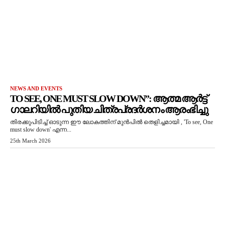
NEWS AND EVENTS
TO SEE, ONE MUST SLOW DOWN”: ആത്മ ആർട്ട്
ഗാലറിയിൽ പുതിയ ചിത്രപ്രദർശനം ആരംഭിച്ചു
തിരക്കുപിടിച്ച് ഓടുന്ന ഈ ലോകത്തിന് മുൻപിൽ തെളിച്ചമായി , 'To see, One
must slow down' എന്ന...
25th March 2026