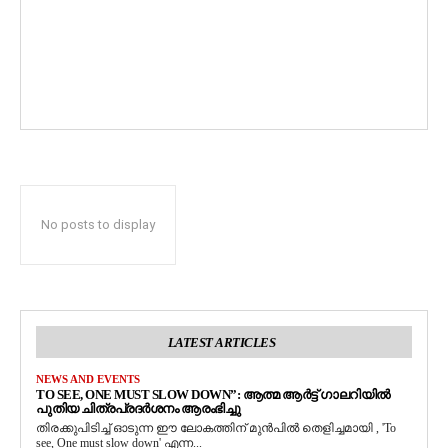
No posts to display
LATEST ARTICLES
NEWS AND EVENTS
TO SEE, ONE MUST SLOW DOWN”: ആത്മ ആർട്ട് ഗാലറിയിൽ
പുതിയ ചിത്രപ്രദർശനം ആരംഭിച്ചു
തിരക്കുപിടിച്ച് ഓടുന്ന ഈ ലോകത്തിന് മുൻപിൽ തെളിച്ചമായി , 'To
see, One must slow down' എന്ന...