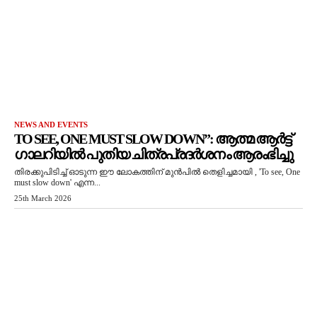
NEWS AND EVENTS
TO SEE, ONE MUST SLOW DOWN”: ആത്മ ആർട്ട്
ഗാലറിയിൽ പുതിയ ചിത്രപ്രദർശനം ആരംഭിച്ചു
തിരക്കുപിടിച്ച് ഓടുന്ന ഈ ലോകത്തിന് മുൻപിൽ തെളിച്ചമായി , 'To see, One
must slow down' എന്ന...
25th March 2026