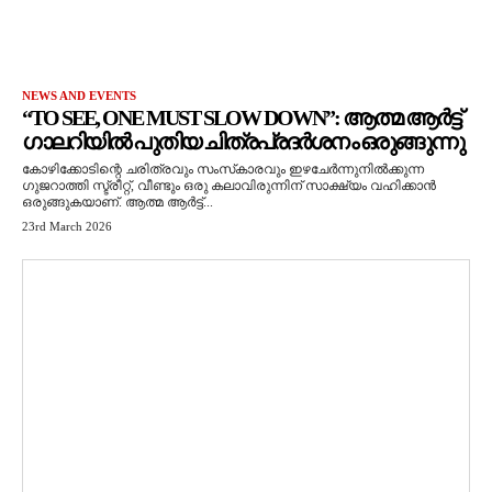
NEWS AND EVENTS
“TO SEE, ONE MUST SLOW DOWN”: ആത്മ ആർട്ട്
ഗാലറിയിൽ പുതിയ ചിത്രപ്രദർശനം ഒരുങ്ങുന്നു
കോഴിക്കോടിന്റെ ചരിത്രവും സംസ്‌കാരവും ഇഴചേർന്നുനിൽക്കുന്ന
ഗുജറാത്തി സ്ട്രീറ്റ്, വീണ്ടും ഒരു കലാവിരുന്നിന് സാക്ഷ്യം വഹിക്കാൻ
ഒരുങ്ങുകയാണ്. ആത്മ ആർട്ട്...
23rd March 2026