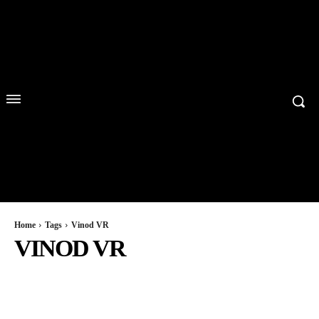
Home
Tags
Vinod VR
VINOD VR