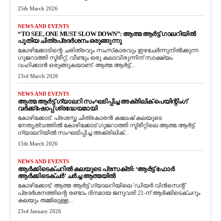
25th March 2026
NEWS AND EVENTS
“TO SEE, ONE MUST SLOW DOWN”: ആത്മ ആർട്ട് ഗാലറിയിൽ
പുതിയ ചിത്രപ്രദർശനം ഒരുങ്ങുന്നു
കോഴിക്കോടിന്റെ ചരിത്രവും സംസ്‌കാരവും ഇഴചേർന്നുനിൽക്കുന്ന
ഗുജറാത്തി സ്ട്രീറ്റ്, വീണ്ടും ഒരു കലാവിരുന്നിന് സാക്ഷ്യം
വഹിക്കാൻ ഒരുങ്ങുകയാണ്. ആത്മ ആർട്ട്...
23rd March 2026
NEWS AND EVENTS
ആത്മ ആർട്ട് ഗ്യാലറി സംഘടിപ്പിച്ച അക്രിലിക് പെയിന്റിംഗ്
വർക്ക്‌ഷോപ്പ് ശ്രദ്ധേയമായി
കോഴിക്കോട്: പ്രശസ്ത ചിത്രകാരൻ കലേഷ് കലയുടെ
നേതൃത്വത്തിൽ കോഴിക്കോട് ഗുജറാത്തി സ്ട്രീറ്റിലെ ആത്മ ആർട്ട്
ഗ്യാലറിയിൽ സംഘടിപ്പിച്ച അക്രിലിക്...
15th March 2026
NEWS AND EVENTS
ആർക്കിടെക്ചറിൽ കലയുടെ പ്രസക്തി: ‘ആർട്ട് ഫോർ
ആർക്കിടെക്ചർ’ ചർച്ച ആത്മയിൽ
​കോഴിക്കോട്: ആത്മ ആർട്ട് ഗ്യാലറിയിലെ 'ഡിയർ വിൻസെന്റ്'
പ്രദർശനത്തിന്റെ രണ്ടാം ദിനമായ ജനുവരി 21-ന് ആർക്കിടെക്ചറും
കലയും തമ്മിലുള്ള...
23rd January 2026