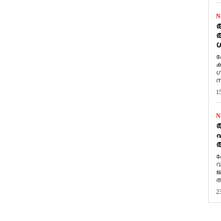
N
ആ
അ
ശ
ക
ക
ഗ
സ
1
N
പ
ആ
​
വ
ജ
ത
2