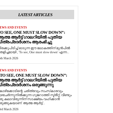
LATEST ARTICLES
EWS AND EVENTS
O SEE, ONE MUST SLOW DOWN”:
ത്മ ആർട്ട് ഗാലറിയിൽ പുതിയ
ിത്രപ്രദർശനം ആരംഭിച്ചു
ിരക്കുപിടിച്ച് ഓടുന്ന ഈ ലോകത്തിന് മുൻപിൽ
െളിച്ചമായി , 'To see, One must slow down' എന്ന...
5th March 2026
EWS AND EVENTS
TO SEE, ONE MUST SLOW DOWN”:
ത്മ ആർട്ട് ഗാലറിയിൽ പുതിയ
ിത്രപ്രദർശനം ഒരുങ്ങുന്നു
ോഴിക്കോടിന്റെ ചരിത്രവും സംസ്‌കാരവും
ഴചേർന്നുനിൽക്കുന്ന ഗുജറാത്തി സ്ട്രീറ്റ്, വീണ്ടും
രു കലാവിരുന്നിന് സാക്ഷ്യം വഹിക്കാൻ
രുങ്ങുകയാണ്. ആത്മ ആർട്ട്...
3rd March 2026