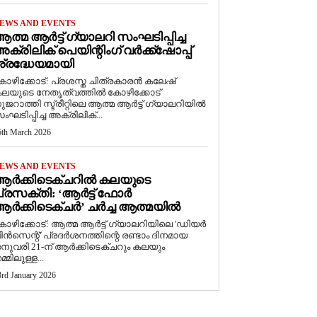
EWS AND EVENTS
ത്മ ആർട്ട് ഗ്യാലറി സംഘടിപ്പിച്ച
ക്രിലിക് പെയിന്റിംഗ് വർക്ക്‌ഷോപ്പ്
്രദ്ധേയമായി
ോഴിക്കോട്: പ്രശസ്ത ചിത്രകാരൻ കലേഷ്
ലയുടെ നേതൃത്വത്തിൽ കോഴിക്കോട്
ുജറാത്തി സ്ട്രീറ്റിലെ ആത്മ ആർട്ട് ഗ്യാലറിയിൽ
ംഘടിപ്പിച്ച അക്രിലിക്...
5th March 2026
EWS AND EVENTS
ആർക്കിടെക്ചറിൽ കലയുടെ
്രസക്തി: ‘ആർട്ട് ഫോർ
ർക്കിടെക്ചർ’ ചർച്ച ആത്മയിൽ
കോഴിക്കോട്: ആത്മ ആർട്ട് ഗ്യാലറിയിലെ 'ഡിയർ
ിൻസെന്റ്' പ്രദർശനത്തിന്റെ രണ്ടാം ദിനമായ
നുവരി 21-ന് ആർക്കിടെക്ചറും കലയും
മ്മിലുള്ള...
3rd January 2026