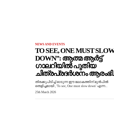
NEWS AND EVENTS
TO SEE, ONE MUST SLO
DOWN”: ആത്മ ആർട്ട്
ഗാലറിയിൽ പുതിയ
ചിത്രപ്രദർശനം ആരംഭിച്
തിരക്കുപിടിച്ച് ഓടുന്ന ഈ ലോകത്തിന് മുൻപിൽ
തെളിച്ചമായി , 'To see, One must slow down' എന്ന...
25th March 2026