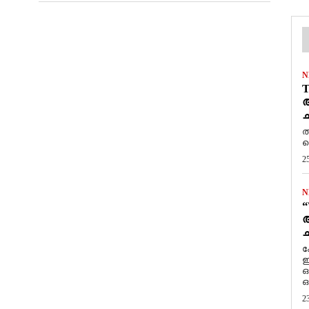
N
T
ആ
ച
ത
ത
2
N
“
ആ
ച
ക
ഇ
ഒ
ഒ
2