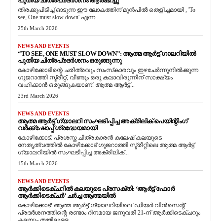
പുതിയ ചിത്രപ്രദർശനം ആരംഭിച്ചു
തിരക്കുപിടിച്ച് ഓടുന്ന ഈ ലോകത്തിന് മുൻപിൽ തെളിച്ചമായി , 'To
see, One must slow down' എന്ന...
25th March 2026
NEWS AND EVENTS
“TO SEE, ONE MUST SLOW DOWN”: ആത്മ ആർട്ട് ഗാലറിയിൽ
പുതിയ ചിത്രപ്രദർശനം ഒരുങ്ങുന്നു
കോഴിക്കോടിന്റെ ചരിത്രവും സംസ്‌കാരവും ഇഴചേർന്നുനിൽക്കുന്ന
ഗുജറാത്തി സ്ട്രീറ്റ്, വീണ്ടും ഒരു കലാവിരുന്നിന് സാക്ഷ്യം
വഹിക്കാൻ ഒരുങ്ങുകയാണ്. ആത്മ ആർട്ട്...
23rd March 2026
NEWS AND EVENTS
ആത്മ ആർട്ട് ഗ്യാലറി സംഘടിപ്പിച്ച അക്രിലിക് പെയിന്റിംഗ്
വർക്ക്‌ഷോപ്പ് ശ്രദ്ധേയമായി
കോഴിക്കോട്: പ്രശസ്ത ചിത്രകാരൻ കലേഷ് കലയുടെ
നേതൃത്വത്തിൽ കോഴിക്കോട് ഗുജറാത്തി സ്ട്രീറ്റിലെ ആത്മ ആർട്ട്
ഗ്യാലറിയിൽ സംഘടിപ്പിച്ച അക്രിലിക്...
15th March 2026
NEWS AND EVENTS
ആർക്കിടെക്ചറിൽ കലയുടെ പ്രസക്തി: ‘ആർട്ട് ഫോർ
ആർക്കിടെക്ചർ’ ചർച്ച ആത്മയിൽ
​കോഴിക്കോട്: ആത്മ ആർട്ട് ഗ്യാലറിയിലെ 'ഡിയർ വിൻസെന്റ്'
പ്രദർശനത്തിന്റെ രണ്ടാം ദിനമായ ജനുവരി 21-ന് ആർക്കിടെക്ചറും
കലയും തമ്മിലുള്ള...