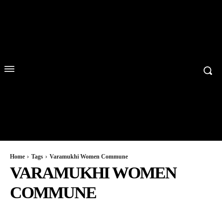
Home
Tags
Varamukhi Women Commune
VARAMUKHI WOMEN
COMMUNE