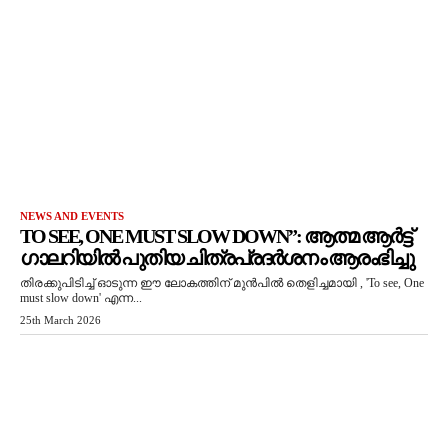
NEWS AND EVENTS
TO SEE, ONE MUST SLOW DOWN”: ആത്മ ആർട്ട്
ഗാലറിയിൽ പുതിയ ചിത്രപ്രദർശനം ആരംഭിച്ചു
തിരക്കുപിടിച്ച് ഓടുന്ന ഈ ലോകത്തിന് മുൻപിൽ തെളിച്ചമായി , 'To see, One
must slow down' എന്ന...
25th March 2026