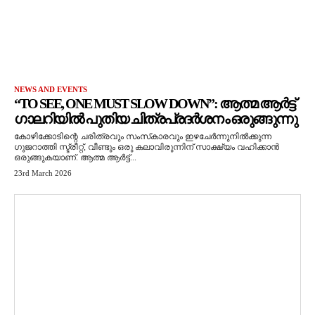
NEWS AND EVENTS
“TO SEE, ONE MUST SLOW DOWN”: ആത്മ ആർട്ട്
ഗാലറിയിൽ പുതിയ ചിത്രപ്രദർശനം ഒരുങ്ങുന്നു
കോഴിക്കോടിന്റെ ചരിത്രവും സംസ്‌കാരവും ഇഴചേർന്നുനിൽക്കുന്ന
ഗുജറാത്തി സ്ട്രീറ്റ്, വീണ്ടും ഒരു കലാവിരുന്നിന് സാക്ഷ്യം വഹിക്കാൻ
ഒരുങ്ങുകയാണ്. ആത്മ ആർട്ട്...
23rd March 2026