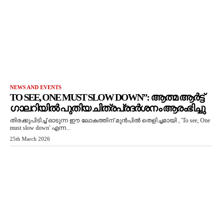
NEWS AND EVENTS
TO SEE, ONE MUST SLOW DOWN”: ആത്മ ആർട്ട്
ഗാലറിയിൽ പുതിയ ചിത്രപ്രദർശനം ആരംഭിച്ചു
തിരക്കുപിടിച്ച് ഓടുന്ന ഈ ലോകത്തിന് മുൻപിൽ തെളിച്ചമായി , 'To see, One
must slow down' എന്ന...
25th March 2026