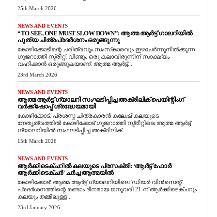
25th March 2026
NEWS AND EVENTS
“TO SEE, ONE MUST SLOW DOWN”: ആത്മ ആർട്ട് ഗാലറിയിൽ
പുതിയ ചിത്രപ്രദർശനം ഒരുങ്ങുന്നു
കോഴിക്കോടിന്റെ ചരിത്രവും സംസ്‌കാരവും ഇഴചേർന്നുനിൽക്കുന്ന
ഗുജറാത്തി സ്ട്രീറ്റ്, വീണ്ടും ഒരു കലാവിരുന്നിന് സാക്ഷ്യം
വഹിക്കാൻ ഒരുങ്ങുകയാണ്. ആത്മ ആർട്ട്...
23rd March 2026
NEWS AND EVENTS
ആത്മ ആർട്ട് ഗ്യാലറി സംഘടിപ്പിച്ച അക്രിലിക് പെയിന്റിംഗ്
വർക്ക്‌ഷോപ്പ് ശ്രദ്ധേയമായി
കോഴിക്കോട്: പ്രശസ്ത ചിത്രകാരൻ കലേഷ് കലയുടെ
നേതൃത്വത്തിൽ കോഴിക്കോട് ഗുജറാത്തി സ്ട്രീറ്റിലെ ആത്മ ആർട്ട്
ഗ്യാലറിയിൽ സംഘടിപ്പിച്ച അക്രിലിക്...
15th March 2026
NEWS AND EVENTS
ആർക്കിടെക്ചറിൽ കലയുടെ പ്രസക്തി: ‘ആർട്ട് ഫോർ
ആർക്കിടെക്ചർ’ ചർച്ച ആത്മയിൽ
​കോഴിക്കോട്: ആത്മ ആർട്ട് ഗ്യാലറിയിലെ 'ഡിയർ വിൻസെന്റ്'
പ്രദർശനത്തിന്റെ രണ്ടാം ദിനമായ ജനുവരി 21-ന് ആർക്കിടെക്ചറും
കലയും തമ്മിലുള്ള...
23rd January 2026