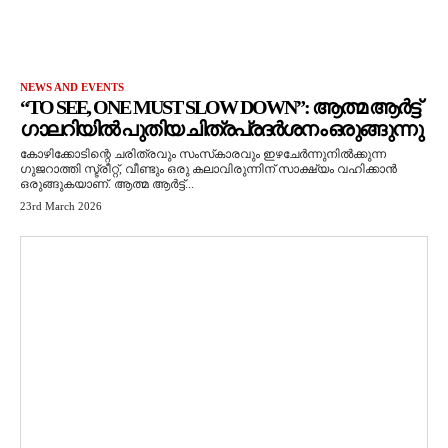
NEWS AND EVENTS
“TO SEE, ONE MUST SLOW DOWN”: ആത്മ ആർട്ട്
ഗാലറിയിൽ പുതിയ ചിത്രപ്രദർശനം ഒരുങ്ങുന്നു
കോഴിക്കോടിന്റെ ചരിത്രവും സംസ്‌കാരവും ഇഴചേർന്നുനിൽക്കുന്ന
ഗുജറാത്തി സ്ട്രീറ്റ്, വീണ്ടും ഒരു കലാവിരുന്നിന് സാക്ഷ്യം വഹിക്കാൻ
ഒരുങ്ങുകയാണ്. ആത്മ ആർട്ട്...
23rd March 2026