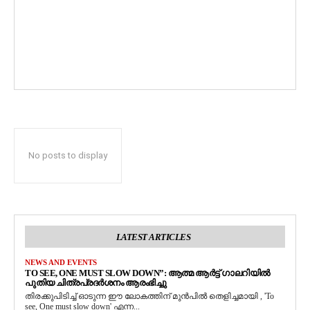
No posts to display
LATEST ARTICLES
NEWS AND EVENTS
TO SEE, ONE MUST SLOW DOWN”: ആത്മ ആർട്ട് ഗാലറിയിൽ
പുതിയ ചിത്രപ്രദർശനം ആരംഭിച്ചു
തിരക്കുപിടിച്ച് ഓടുന്ന ഈ ലോകത്തിന് മുൻപിൽ തെളിച്ചമായി , 'To
see, One must slow down' എന്ന...