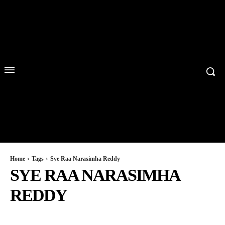
Home
Tags
Sye Raa Narasimha Reddy
SYE RAA NARASIMHA
REDDY