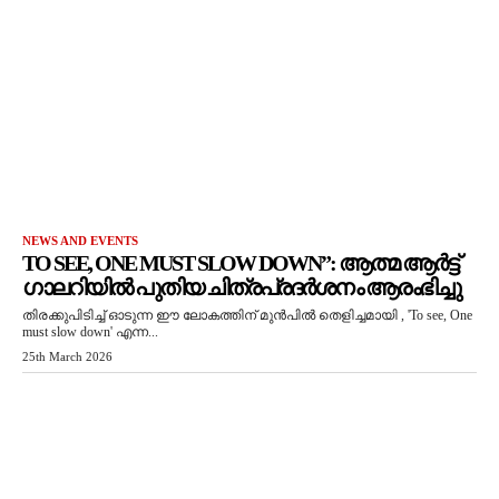
NEWS AND EVENTS
TO SEE, ONE MUST SLOW DOWN”: ആത്മ ആർട്ട്
ഗാലറിയിൽ പുതിയ ചിത്രപ്രദർശനം ആരംഭിച്ചു
തിരക്കുപിടിച്ച് ഓടുന്ന ഈ ലോകത്തിന് മുൻപിൽ തെളിച്ചമായി , 'To see, One
must slow down' എന്ന...
25th March 2026