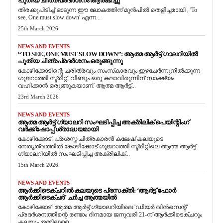
പുതിയ ചിത്രപ്രദർശനം ആരംഭിച്ചു
തിരക്കുപിടിച്ച് ഓടുന്ന ഈ ലോകത്തിന് മുൻപിൽ തെളിച്ചമായി , 'To
see, One must slow down' എന്ന...
25th March 2026
NEWS AND EVENTS
“TO SEE, ONE MUST SLOW DOWN”: ആത്മ ആർട്ട് ഗാലറിയിൽ
പുതിയ ചിത്രപ്രദർശനം ഒരുങ്ങുന്നു
കോഴിക്കോടിന്റെ ചരിത്രവും സംസ്‌കാരവും ഇഴചേർന്നുനിൽക്കുന്ന
ഗുജറാത്തി സ്ട്രീറ്റ്, വീണ്ടും ഒരു കലാവിരുന്നിന് സാക്ഷ്യം
വഹിക്കാൻ ഒരുങ്ങുകയാണ്. ആത്മ ആർട്ട്...
23rd March 2026
NEWS AND EVENTS
ആത്മ ആർട്ട് ഗ്യാലറി സംഘടിപ്പിച്ച അക്രിലിക് പെയിന്റിംഗ്
വർക്ക്‌ഷോപ്പ് ശ്രദ്ധേയമായി
കോഴിക്കോട്: പ്രശസ്ത ചിത്രകാരൻ കലേഷ് കലയുടെ
നേതൃത്വത്തിൽ കോഴിക്കോട് ഗുജറാത്തി സ്ട്രീറ്റിലെ ആത്മ ആർട്ട്
ഗ്യാലറിയിൽ സംഘടിപ്പിച്ച അക്രിലിക്...
15th March 2026
NEWS AND EVENTS
ആർക്കിടെക്ചറിൽ കലയുടെ പ്രസക്തി: ‘ആർട്ട് ഫോർ
ആർക്കിടെക്ചർ’ ചർച്ച ആത്മയിൽ
​കോഴിക്കോട്: ആത്മ ആർട്ട് ഗ്യാലറിയിലെ 'ഡിയർ വിൻസെന്റ്'
പ്രദർശനത്തിന്റെ രണ്ടാം ദിനമായ ജനുവരി 21-ന് ആർക്കിടെക്ചറും
കലയും തമ്മിലുള്ള...