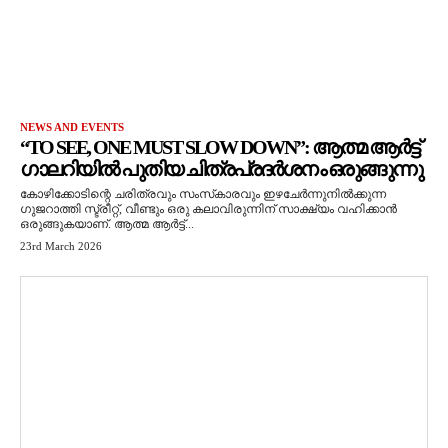
NEWS AND EVENTS
“TO SEE, ONE MUST SLOW DOWN”: ആത്മ ആർട്ട്
ഗാലറിയിൽ പുതിയ ചിത്രപ്രദർശനം ഒരുങ്ങുന്നു
കോഴിക്കോടിന്റെ ചരിത്രവും സംസ്‌കാരവും ഇഴചേർന്നുനിൽക്കുന്ന
ഗുജറാത്തി സ്ട്രീറ്റ്, വീണ്ടും ഒരു കലാവിരുന്നിന് സാക്ഷ്യം വഹിക്കാൻ
ഒരുങ്ങുകയാണ്. ആത്മ ആർട്ട്...
23rd March 2026