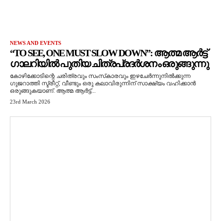
NEWS AND EVENTS
“TO SEE, ONE MUST SLOW DOWN”: ആത്മ ആർട്ട്
ഗാലറിയിൽ പുതിയ ചിത്രപ്രദർശനം ഒരുങ്ങുന്നു
കോഴിക്കോടിന്റെ ചരിത്രവും സംസ്‌കാരവും ഇഴചേർന്നുനിൽക്കുന്ന
ഗുജറാത്തി സ്ട്രീറ്റ്, വീണ്ടും ഒരു കലാവിരുന്നിന് സാക്ഷ്യം വഹിക്കാൻ
ഒരുങ്ങുകയാണ്. ആത്മ ആർട്ട്...
23rd March 2026