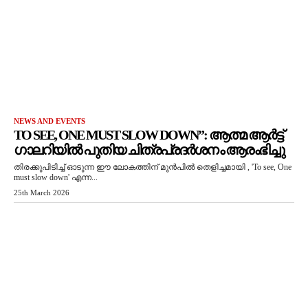
NEWS AND EVENTS
TO SEE, ONE MUST SLOW DOWN”: ആത്മ ആർട്ട്
ഗാലറിയിൽ പുതിയ ചിത്രപ്രദർശനം ആരംഭിച്ചു
തിരക്കുപിടിച്ച് ഓടുന്ന ഈ ലോകത്തിന് മുൻപിൽ തെളിച്ചമായി , 'To see, One
must slow down' എന്ന...
25th March 2026