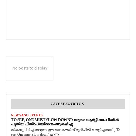
No posts to display
LATEST ARTICLES
NEWS AND EVENTS
TO SEE, ONE MUST SLOW DOWN”: ആത്മ ആർട്ട് ഗാലറിയിൽ
പുതിയ ചിത്രപ്രദർശനം ആരംഭിച്ചു
തിരക്കുപിടിച്ച് ഓടുന്ന ഈ ലോകത്തിന് മുൻപിൽ തെളിച്ചമായി , 'To
see, One must slow down' എന്ന...