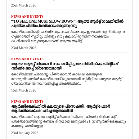
25th March 2026
NEWS AND EVENTS
“TO SEE, ONE MUST SLOW DOWN”: ആത്മ ആർട്ട് ഗാലറിയിൽ
പുതിയ ചിത്രപ്രദർശനം ഒരുങ്ങുന്നു
കോഴിക്കോടിന്റെ ചരിത്രവും സംസ്‌കാരവും ഇഴചേർന്നുനിൽക്കുന്ന
ഗുജറാത്തി സ്ട്രീറ്റ്, വീണ്ടും ഒരു കലാവിരുന്നിന് സാക്ഷ്യം
വഹിക്കാൻ ഒരുങ്ങുകയാണ്. ആത്മ ആർട്ട്...
23rd March 2026
NEWS AND EVENTS
ആത്മ ആർട്ട് ഗ്യാലറി സംഘടിപ്പിച്ച അക്രിലിക് പെയിന്റിംഗ്
വർക്ക്‌ഷോപ്പ് ശ്രദ്ധേയമായി
കോഴിക്കോട്: പ്രശസ്ത ചിത്രകാരൻ കലേഷ് കലയുടെ
നേതൃത്വത്തിൽ കോഴിക്കോട് ഗുജറാത്തി സ്ട്രീറ്റിലെ ആത്മ ആർട്ട്
ഗ്യാലറിയിൽ സംഘടിപ്പിച്ച അക്രിലിക്...
15th March 2026
NEWS AND EVENTS
ആർക്കിടെക്ചറിൽ കലയുടെ പ്രസക്തി: ‘ആർട്ട് ഫോർ
ആർക്കിടെക്ചർ’ ചർച്ച ആത്മയിൽ
​കോഴിക്കോട്: ആത്മ ആർട്ട് ഗ്യാലറിയിലെ 'ഡിയർ വിൻസെന്റ്'
പ്രദർശനത്തിന്റെ രണ്ടാം ദിനമായ ജനുവരി 21-ന് ആർക്കിടെക്ചറും
കലയും തമ്മിലുള്ള...
23rd January 2026