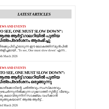
LATEST ARTICLES
EWS AND EVENTS
O SEE, ONE MUST SLOW DOWN”:
ത്മ ആർട്ട് ഗാലറിയിൽ പുതിയ
ിത്രപ്രദർശനം ആരംഭിച്ചു
ിരക്കുപിടിച്ച് ഓടുന്ന ഈ ലോകത്തിന് മുൻപിൽ
െളിച്ചമായി , 'To see, One must slow down' എന്ന...
5th March 2026
EWS AND EVENTS
TO SEE, ONE MUST SLOW DOWN”:
ത്മ ആർട്ട് ഗാലറിയിൽ പുതിയ
ിത്രപ്രദർശനം ഒരുങ്ങുന്നു
ോഴിക്കോടിന്റെ ചരിത്രവും സംസ്‌കാരവും
ഴചേർന്നുനിൽക്കുന്ന ഗുജറാത്തി സ്ട്രീറ്റ്, വീണ്ടും
രു കലാവിരുന്നിന് സാക്ഷ്യം വഹിക്കാൻ
രുങ്ങുകയാണ്. ആത്മ ആർട്ട്...
3rd March 2026