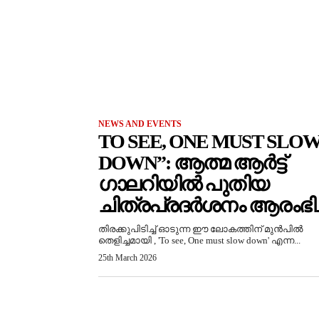
NEWS AND EVENTS
TO SEE, ONE MUST SLO
DOWN”: ആത്മ ആർട്ട്
ഗാലറിയിൽ പുതിയ
ചിത്രപ്രദർശനം ആരംഭിച്
തിരക്കുപിടിച്ച് ഓടുന്ന ഈ ലോകത്തിന് മുൻപിൽ
തെളിച്ചമായി , 'To see, One must slow down' എന്ന...
25th March 2026