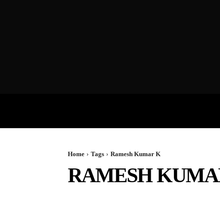
VIDEOS
P
Home
Tags
Ramesh Kumar K
RAMESH KUMA