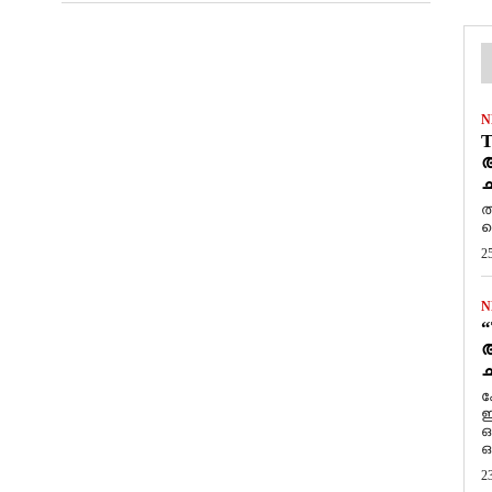
N
T
ആ
ച
ത
ത
2
N
“
ആ
ച
ക
ഇ
ഒ
ഒ
2