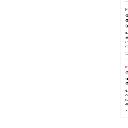
N
ആ
അ
ശ
ക
ക
ഗ
സ
1
N
പ
ആ
​
വ
ജ
ത
2