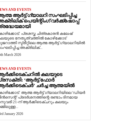
EWS AND EVENTS
ത്മ ആർട്ട് ഗ്യാലറി സംഘടിപ്പിച്ച
ക്രിലിക് പെയിന്റിംഗ് വർക്ക്‌ഷോപ്പ്
്രദ്ധേയമായി
ോഴിക്കോട്: പ്രശസ്ത ചിത്രകാരൻ കലേഷ്
ലയുടെ നേതൃത്വത്തിൽ കോഴിക്കോട്
ുജറാത്തി സ്ട്രീറ്റിലെ ആത്മ ആർട്ട് ഗ്യാലറിയിൽ
ംഘടിപ്പിച്ച അക്രിലിക്...
5th March 2026
EWS AND EVENTS
ആർക്കിടെക്ചറിൽ കലയുടെ
്രസക്തി: ‘ആർട്ട് ഫോർ
ർക്കിടെക്ചർ’ ചർച്ച ആത്മയിൽ
കോഴിക്കോട്: ആത്മ ആർട്ട് ഗ്യാലറിയിലെ 'ഡിയർ
ിൻസെന്റ്' പ്രദർശനത്തിന്റെ രണ്ടാം ദിനമായ
നുവരി 21-ന് ആർക്കിടെക്ചറും കലയും
മ്മിലുള്ള...
3rd January 2026