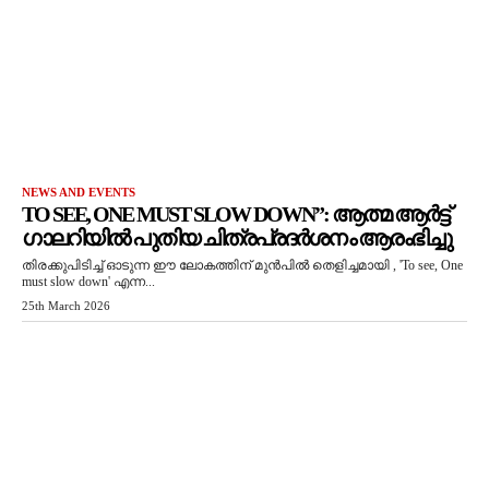
NEWS AND EVENTS
TO SEE, ONE MUST SLOW DOWN”: ആത്മ ആർട്ട്
ഗാലറിയിൽ പുതിയ ചിത്രപ്രദർശനം ആരംഭിച്ചു
തിരക്കുപിടിച്ച് ഓടുന്ന ഈ ലോകത്തിന് മുൻപിൽ തെളിച്ചമായി , 'To see, One
must slow down' എന്ന...
25th March 2026