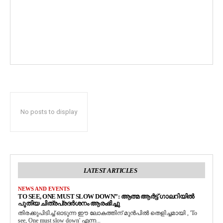
No posts to display
LATEST ARTICLES
NEWS AND EVENTS
TO SEE, ONE MUST SLOW DOWN”: ആത്മ ആർട്ട് ഗാലറിയിൽ
പുതിയ ചിത്രപ്രദർശനം ആരംഭിച്ചു
തിരക്കുപിടിച്ച് ഓടുന്ന ഈ ലോകത്തിന് മുൻപിൽ തെളിച്ചമായി , 'To
see, One must slow down' എന്ന...