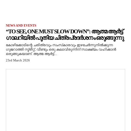
NEWS AND EVENTS
“TO SEE, ONE MUST SLOW DOWN”: ആത്മ ആർട്ട്
ഗാലറിയിൽ പുതിയ ചിത്രപ്രദർശനം ഒരുങ്ങുന്നു
കോഴിക്കോടിന്റെ ചരിത്രവും സംസ്‌കാരവും ഇഴചേർന്നുനിൽക്കുന്ന
ഗുജറാത്തി സ്ട്രീറ്റ്, വീണ്ടും ഒരു കലാവിരുന്നിന് സാക്ഷ്യം വഹിക്കാൻ
ഒരുങ്ങുകയാണ്. ആത്മ ആർട്ട്...
23rd March 2026