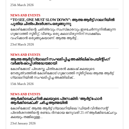
25th March 2026
NEWS AND EVENTS
“TO SEE, ONE MUST SLOW DOWN”: ആത്മ ആർട്ട് ഗാലറിയിൽ
പുതിയ ചിത്രപ്രദർശനം ഒരുങ്ങുന്നു
കോഴിക്കോടിന്റെ ചരിത്രവും സംസ്‌കാരവും ഇഴചേർന്നുനിൽക്കുന്ന
ഗുജറാത്തി സ്ട്രീറ്റ്, വീണ്ടും ഒരു കലാവിരുന്നിന് സാക്ഷ്യം
വഹിക്കാൻ ഒരുങ്ങുകയാണ്. ആത്മ ആർട്ട്...
23rd March 2026
NEWS AND EVENTS
ആത്മ ആർട്ട് ഗ്യാലറി സംഘടിപ്പിച്ച അക്രിലിക് പെയിന്റിംഗ്
വർക്ക്‌ഷോപ്പ് ശ്രദ്ധേയമായി
കോഴിക്കോട്: പ്രശസ്ത ചിത്രകാരൻ കലേഷ് കലയുടെ
നേതൃത്വത്തിൽ കോഴിക്കോട് ഗുജറാത്തി സ്ട്രീറ്റിലെ ആത്മ ആർട്ട്
ഗ്യാലറിയിൽ സംഘടിപ്പിച്ച അക്രിലിക്...
15th March 2026
NEWS AND EVENTS
ആർക്കിടെക്ചറിൽ കലയുടെ പ്രസക്തി: ‘ആർട്ട് ഫോർ
ആർക്കിടെക്ചർ’ ചർച്ച ആത്മയിൽ
​കോഴിക്കോട്: ആത്മ ആർട്ട് ഗ്യാലറിയിലെ 'ഡിയർ വിൻസെന്റ്'
പ്രദർശനത്തിന്റെ രണ്ടാം ദിനമായ ജനുവരി 21-ന് ആർക്കിടെക്ചറും
കലയും തമ്മിലുള്ള...
23rd January 2026