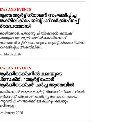
EWS AND EVENTS
ത്മ ആർട്ട് ഗ്യാലറി സംഘടിപ്പിച്ച
ക്രിലിക് പെയിന്റിംഗ് വർക്ക്‌ഷോപ്പ്
്രദ്ധേയമായി
ോഴിക്കോട്: പ്രശസ്ത ചിത്രകാരൻ കലേഷ്
ലയുടെ നേതൃത്വത്തിൽ കോഴിക്കോട്
ുജറാത്തി സ്ട്രീറ്റിലെ ആത്മ ആർട്ട് ഗ്യാലറിയിൽ
ംഘടിപ്പിച്ച അക്രിലിക്...
5th March 2026
EWS AND EVENTS
ആർക്കിടെക്ചറിൽ കലയുടെ
്രസക്തി: ‘ആർട്ട് ഫോർ
ർക്കിടെക്ചർ’ ചർച്ച ആത്മയിൽ
കോഴിക്കോട്: ആത്മ ആർട്ട് ഗ്യാലറിയിലെ 'ഡിയർ
ിൻസെന്റ്' പ്രദർശനത്തിന്റെ രണ്ടാം ദിനമായ
നുവരി 21-ന് ആർക്കിടെക്ചറും കലയും
മ്മിലുള്ള...
3rd January 2026