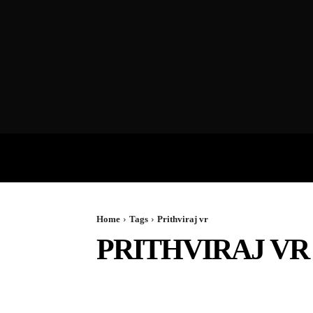
VIDEOS
P
Home
Tags
Prithviraj vr
PRITHVIRAJ VR