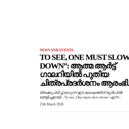
NEWS AND EVENTS
TO SEE, ONE MUST SLO
DOWN”: ആത്മ ആർട്ട്
ഗാലറിയിൽ പുതിയ
ചിത്രപ്രദർശനം ആരംഭിച്
തിരക്കുപിടിച്ച് ഓടുന്ന ഈ ലോകത്തിന് മുൻപിൽ
തെളിച്ചമായി , 'To see, One must slow down' എന്ന...
25th March 2026