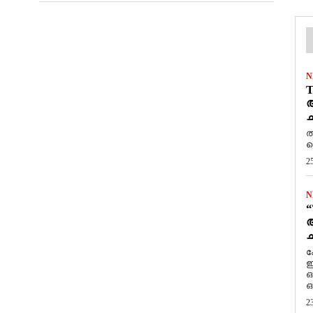
N
T
ആ
ച
ത
ത
2
N
“
ആ
ച
ക
ഇ
ഒ
ഒ
2