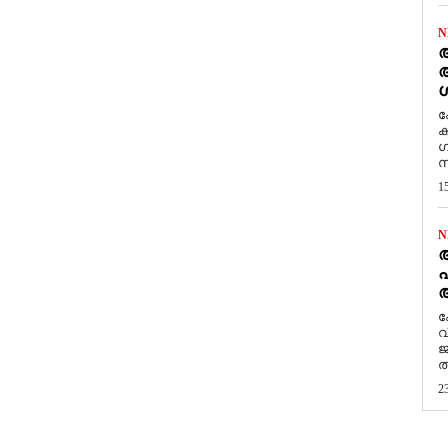
N
ആ
അ
ശ
ക
ക
ഗ
സ
1
N
പ
ആ
​
വ
ജ
ത
2