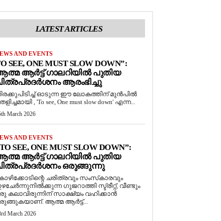
LATEST ARTICLES
EWS AND EVENTS
O SEE, ONE MUST SLOW DOWN”:
ത്മ ആർട്ട് ഗാലറിയിൽ പുതിയ
ിത്രപ്രദർശനം ആരംഭിച്ചു
ിരക്കുപിടിച്ച് ഓടുന്ന ഈ ലോകത്തിന് മുൻപിൽ
െളിച്ചമായി , 'To see, One must slow down' എന്ന...
5th March 2026
EWS AND EVENTS
TO SEE, ONE MUST SLOW DOWN”:
ത്മ ആർട്ട് ഗാലറിയിൽ പുതിയ
ിത്രപ്രദർശനം ഒരുങ്ങുന്നു
ോഴിക്കോടിന്റെ ചരിത്രവും സംസ്‌കാരവും
ഴചേർന്നുനിൽക്കുന്ന ഗുജറാത്തി സ്ട്രീറ്റ്, വീണ്ടും
രു കലാവിരുന്നിന് സാക്ഷ്യം വഹിക്കാൻ
രുങ്ങുകയാണ്. ആത്മ ആർട്ട്...
3rd March 2026