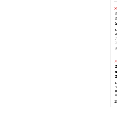
N
ആ
അ
ശ
ക
ക
ഗ
സ
1
N
പ
ആ
​
വ
ജ
ത
2