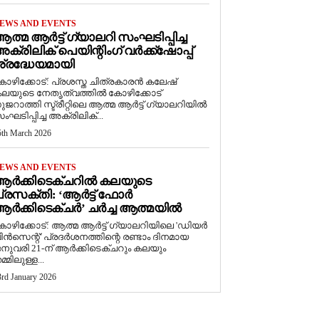
EWS AND EVENTS
ത്മ ആർട്ട് ഗ്യാലറി സംഘടിപ്പിച്ച
ക്രിലിക് പെയിന്റിംഗ് വർക്ക്‌ഷോപ്പ്
്രദ്ധേയമായി
ോഴിക്കോട്: പ്രശസ്ത ചിത്രകാരൻ കലേഷ്
ലയുടെ നേതൃത്വത്തിൽ കോഴിക്കോട്
ുജറാത്തി സ്ട്രീറ്റിലെ ആത്മ ആർട്ട് ഗ്യാലറിയിൽ
ംഘടിപ്പിച്ച അക്രിലിക്...
5th March 2026
EWS AND EVENTS
ആർക്കിടെക്ചറിൽ കലയുടെ
്രസക്തി: ‘ആർട്ട് ഫോർ
ർക്കിടെക്ചർ’ ചർച്ച ആത്മയിൽ
കോഴിക്കോട്: ആത്മ ആർട്ട് ഗ്യാലറിയിലെ 'ഡിയർ
ിൻസെന്റ്' പ്രദർശനത്തിന്റെ രണ്ടാം ദിനമായ
നുവരി 21-ന് ആർക്കിടെക്ചറും കലയും
മ്മിലുള്ള...
3rd January 2026