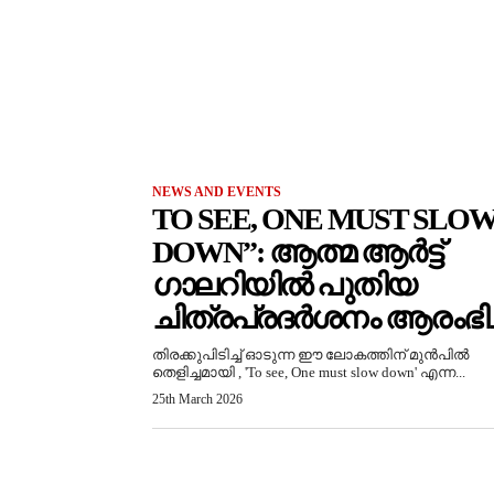
NEWS AND EVENTS
TO SEE, ONE MUST SLO
DOWN”: ആത്മ ആർട്ട്
ഗാലറിയിൽ പുതിയ
ചിത്രപ്രദർശനം ആരംഭിച്
തിരക്കുപിടിച്ച് ഓടുന്ന ഈ ലോകത്തിന് മുൻപിൽ
തെളിച്ചമായി , 'To see, One must slow down' എന്ന...
25th March 2026