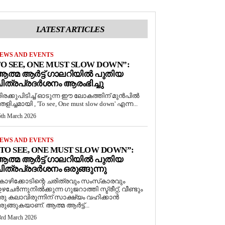
LATEST ARTICLES
EWS AND EVENTS
O SEE, ONE MUST SLOW DOWN”:
ത്മ ആർട്ട് ഗാലറിയിൽ പുതിയ
ിത്രപ്രദർശനം ആരംഭിച്ചു
ിരക്കുപിടിച്ച് ഓടുന്ന ഈ ലോകത്തിന് മുൻപിൽ
െളിച്ചമായി , 'To see, One must slow down' എന്ന...
5th March 2026
EWS AND EVENTS
TO SEE, ONE MUST SLOW DOWN”:
ത്മ ആർട്ട് ഗാലറിയിൽ പുതിയ
ിത്രപ്രദർശനം ഒരുങ്ങുന്നു
ോഴിക്കോടിന്റെ ചരിത്രവും സംസ്‌കാരവും
ഴചേർന്നുനിൽക്കുന്ന ഗുജറാത്തി സ്ട്രീറ്റ്, വീണ്ടും
രു കലാവിരുന്നിന് സാക്ഷ്യം വഹിക്കാൻ
രുങ്ങുകയാണ്. ആത്മ ആർട്ട്...
3rd March 2026