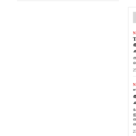
N
T
ആ
ച
ത
ത
2
N
“
ആ
ച
ക
ഇ
ഒ
ഒ
2