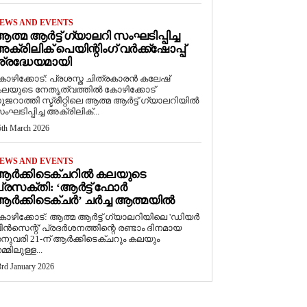
EWS AND EVENTS
ത്മ ആർട്ട് ഗ്യാലറി സംഘടിപ്പിച്ച
ക്രിലിക് പെയിന്റിംഗ് വർക്ക്‌ഷോപ്പ്
്രദ്ധേയമായി
ോഴിക്കോട്: പ്രശസ്ത ചിത്രകാരൻ കലേഷ്
ലയുടെ നേതൃത്വത്തിൽ കോഴിക്കോട്
ുജറാത്തി സ്ട്രീറ്റിലെ ആത്മ ആർട്ട് ഗ്യാലറിയിൽ
ംഘടിപ്പിച്ച അക്രിലിക്...
5th March 2026
EWS AND EVENTS
ആർക്കിടെക്ചറിൽ കലയുടെ
്രസക്തി: ‘ആർട്ട് ഫോർ
ർക്കിടെക്ചർ’ ചർച്ച ആത്മയിൽ
കോഴിക്കോട്: ആത്മ ആർട്ട് ഗ്യാലറിയിലെ 'ഡിയർ
ിൻസെന്റ്' പ്രദർശനത്തിന്റെ രണ്ടാം ദിനമായ
നുവരി 21-ന് ആർക്കിടെക്ചറും കലയും
മ്മിലുള്ള...
3rd January 2026