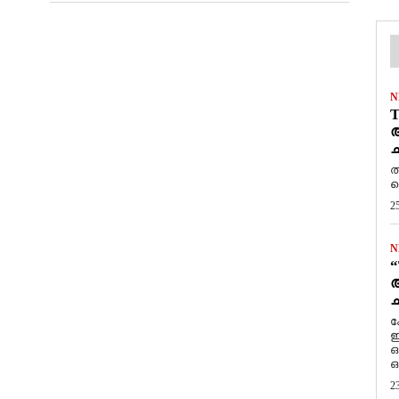
N
T
ആ
ച
ത
ത
2
N
“
ആ
ച
ക
ഇ
ഒ
ഒ
2