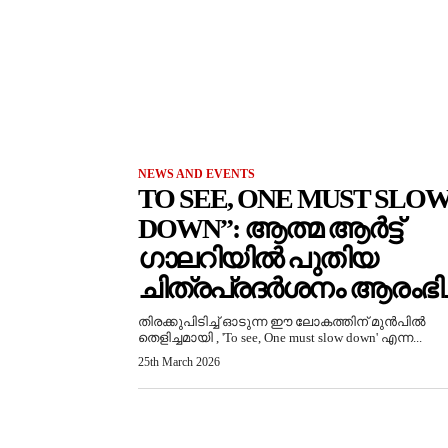
NEWS AND EVENTS
TO SEE, ONE MUST SLO
DOWN”: ആത്മ ആർട്ട്
ഗാലറിയിൽ പുതിയ
ചിത്രപ്രദർശനം ആരംഭിച്
തിരക്കുപിടിച്ച് ഓടുന്ന ഈ ലോകത്തിന് മുൻപിൽ
തെളിച്ചമായി , 'To see, One must slow down' എന്ന...
25th March 2026