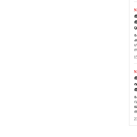
N
ആ
അ
ശ
ക
ക
ഗ
സ
1
N
പ
ആ
​
വ
ജ
ത
2