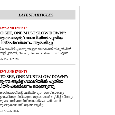
LATEST ARTICLES
EWS AND EVENTS
O SEE, ONE MUST SLOW DOWN”:
ത്മ ആർട്ട് ഗാലറിയിൽ പുതിയ
ിത്രപ്രദർശനം ആരംഭിച്ചു
ിരക്കുപിടിച്ച് ഓടുന്ന ഈ ലോകത്തിന് മുൻപിൽ
െളിച്ചമായി , 'To see, One must slow down' എന്ന...
5th March 2026
EWS AND EVENTS
TO SEE, ONE MUST SLOW DOWN”:
ത്മ ആർട്ട് ഗാലറിയിൽ പുതിയ
ിത്രപ്രദർശനം ഒരുങ്ങുന്നു
ോഴിക്കോടിന്റെ ചരിത്രവും സംസ്‌കാരവും
ഴചേർന്നുനിൽക്കുന്ന ഗുജറാത്തി സ്ട്രീറ്റ്, വീണ്ടും
രു കലാവിരുന്നിന് സാക്ഷ്യം വഹിക്കാൻ
രുങ്ങുകയാണ്. ആത്മ ആർട്ട്...
3rd March 2026