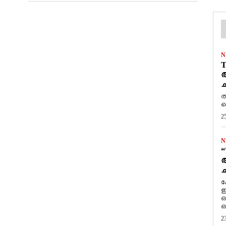
N
T
ആ
ച
ത
ത
2
N
“
ആ
ച
ക
ഇ
ഒ
ഒ
2