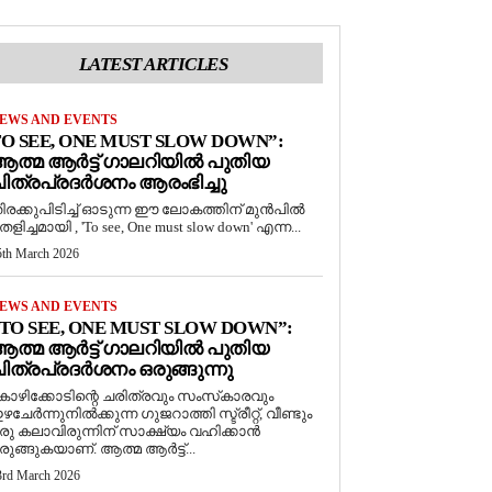
LATEST ARTICLES
EWS AND EVENTS
O SEE, ONE MUST SLOW DOWN”:
ത്മ ആർട്ട് ഗാലറിയിൽ പുതിയ
ിത്രപ്രദർശനം ആരംഭിച്ചു
ിരക്കുപിടിച്ച് ഓടുന്ന ഈ ലോകത്തിന് മുൻപിൽ
െളിച്ചമായി , 'To see, One must slow down' എന്ന...
5th March 2026
EWS AND EVENTS
TO SEE, ONE MUST SLOW DOWN”:
ത്മ ആർട്ട് ഗാലറിയിൽ പുതിയ
ിത്രപ്രദർശനം ഒരുങ്ങുന്നു
ോഴിക്കോടിന്റെ ചരിത്രവും സംസ്‌കാരവും
ഴചേർന്നുനിൽക്കുന്ന ഗുജറാത്തി സ്ട്രീറ്റ്, വീണ്ടും
രു കലാവിരുന്നിന് സാക്ഷ്യം വഹിക്കാൻ
രുങ്ങുകയാണ്. ആത്മ ആർട്ട്...
3rd March 2026