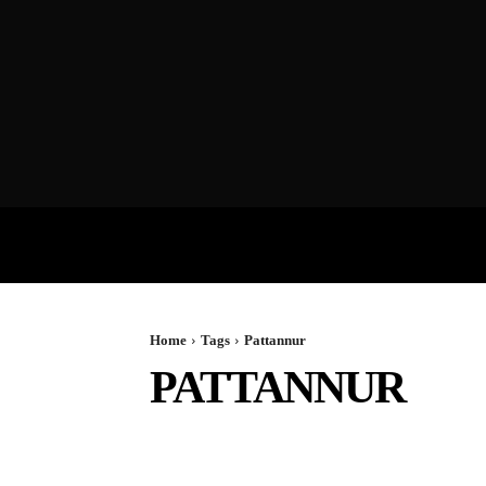
VIDEOS
P
Home
Tags
Pattannur
PATTANNUR