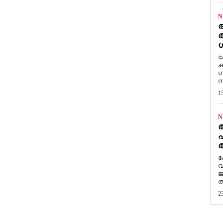
N
ആ
അ
ശ
ക
ക
ഗ
സ
1
N
പ
ആ
​
വ
ജ
ത
2