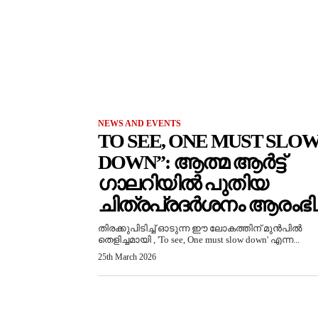
NEWS AND EVENTS
TO SEE, ONE MUST SLO
DOWN”: ആത്മ ആർട്ട്
ഗാലറിയിൽ പുതിയ
ചിത്രപ്രദർശനം ആരംഭിച്
തിരക്കുപിടിച്ച് ഓടുന്ന ഈ ലോകത്തിന് മുൻപിൽ
തെളിച്ചമായി , 'To see, One must slow down' എന്ന...
25th March 2026