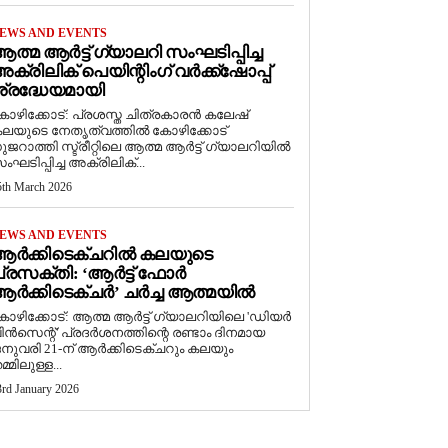
EWS AND EVENTS
ത്മ ആർട്ട് ഗ്യാലറി സംഘടിപ്പിച്ച
ക്രിലിക് പെയിന്റിംഗ് വർക്ക്‌ഷോപ്പ്
്രദ്ധേയമായി
ോഴിക്കോട്: പ്രശസ്ത ചിത്രകാരൻ കലേഷ്
ലയുടെ നേതൃത്വത്തിൽ കോഴിക്കോട്
ുജറാത്തി സ്ട്രീറ്റിലെ ആത്മ ആർട്ട് ഗ്യാലറിയിൽ
ംഘടിപ്പിച്ച അക്രിലിക്...
5th March 2026
EWS AND EVENTS
ആർക്കിടെക്ചറിൽ കലയുടെ
്രസക്തി: ‘ആർട്ട് ഫോർ
ർക്കിടെക്ചർ’ ചർച്ച ആത്മയിൽ
കോഴിക്കോട്: ആത്മ ആർട്ട് ഗ്യാലറിയിലെ 'ഡിയർ
ിൻസെന്റ്' പ്രദർശനത്തിന്റെ രണ്ടാം ദിനമായ
നുവരി 21-ന് ആർക്കിടെക്ചറും കലയും
മ്മിലുള്ള...
3rd January 2026