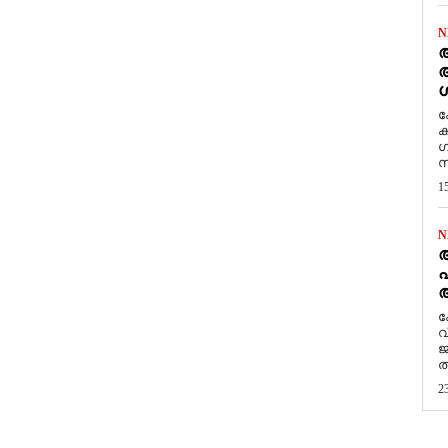
N
ആ
അ
ശ
ക
ക
ഗ
സ
1
N
പ
ആ
​
വ
ജ
ത
2