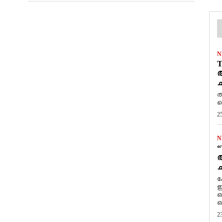
N
T
ആ
ച
ത
ത
2
N
“
ആ
ച
ക
ഇ
ഒ
ഒ
2