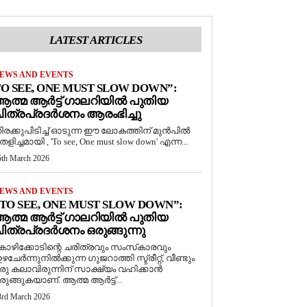
LATEST ARTICLES
EWS AND EVENTS
O SEE, ONE MUST SLOW DOWN”:
ത്മ ആർട്ട് ഗാലറിയിൽ പുതിയ
ിത്രപ്രദർശനം ആരംഭിച്ചു
ിരക്കുപിടിച്ച് ഓടുന്ന ഈ ലോകത്തിന് മുൻപിൽ
െളിച്ചമായി , 'To see, One must slow down' എന്ന...
5th March 2026
EWS AND EVENTS
TO SEE, ONE MUST SLOW DOWN”:
ത്മ ആർട്ട് ഗാലറിയിൽ പുതിയ
ിത്രപ്രദർശനം ഒരുങ്ങുന്നു
ോഴിക്കോടിന്റെ ചരിത്രവും സംസ്‌കാരവും
ഴചേർന്നുനിൽക്കുന്ന ഗുജറാത്തി സ്ട്രീറ്റ്, വീണ്ടും
രു കലാവിരുന്നിന് സാക്ഷ്യം വഹിക്കാൻ
രുങ്ങുകയാണ്. ആത്മ ആർട്ട്...
3rd March 2026