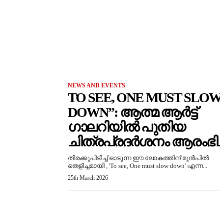
NEWS AND EVENTS
TO SEE, ONE MUST SLO
DOWN”: ആത്മ ആർട്ട്
ഗാലറിയിൽ പുതിയ
ചിത്രപ്രദർശനം ആരംഭിച്
തിരക്കുപിടിച്ച് ഓടുന്ന ഈ ലോകത്തിന് മുൻപിൽ
തെളിച്ചമായി , 'To see, One must slow down' എന്ന...
25th March 2026