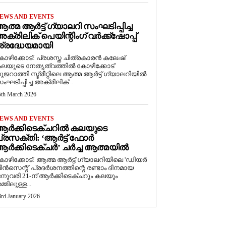
EWS AND EVENTS
ത്മ ആർട്ട് ഗ്യാലറി സംഘടിപ്പിച്ച
ക്രിലിക് പെയിന്റിംഗ് വർക്ക്‌ഷോപ്പ്
്രദ്ധേയമായി
ോഴിക്കോട്: പ്രശസ്ത ചിത്രകാരൻ കലേഷ്
ലയുടെ നേതൃത്വത്തിൽ കോഴിക്കോട്
ുജറാത്തി സ്ട്രീറ്റിലെ ആത്മ ആർട്ട് ഗ്യാലറിയിൽ
ംഘടിപ്പിച്ച അക്രിലിക്...
5th March 2026
EWS AND EVENTS
ആർക്കിടെക്ചറിൽ കലയുടെ
്രസക്തി: ‘ആർട്ട് ഫോർ
ർക്കിടെക്ചർ’ ചർച്ച ആത്മയിൽ
കോഴിക്കോട്: ആത്മ ആർട്ട് ഗ്യാലറിയിലെ 'ഡിയർ
ിൻസെന്റ്' പ്രദർശനത്തിന്റെ രണ്ടാം ദിനമായ
നുവരി 21-ന് ആർക്കിടെക്ചറും കലയും
മ്മിലുള്ള...
3rd January 2026