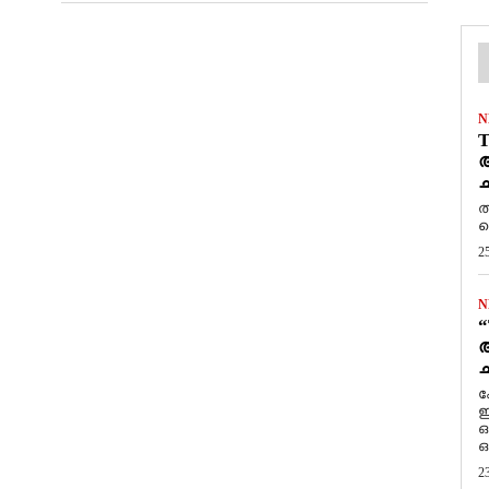
N
T
ആ
ച
ത
ത
2
N
“
ആ
ച
ക
ഇ
ഒ
ഒ
2