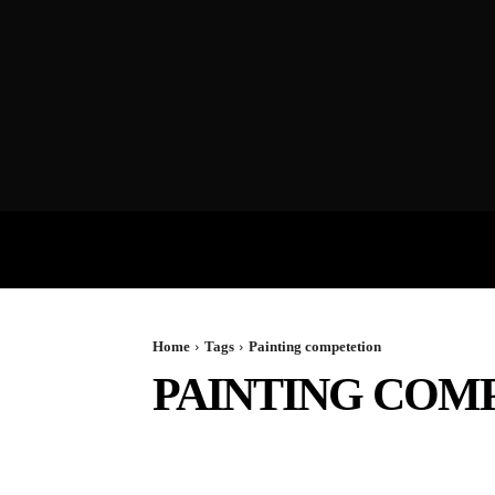
VIDEOS
P
Home
Tags
Painting competetion
PAINTING COM