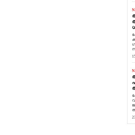
N
ആ
അ
ശ
ക
ക
ഗ
സ
1
N
പ
ആ
​
വ
ജ
ത
2