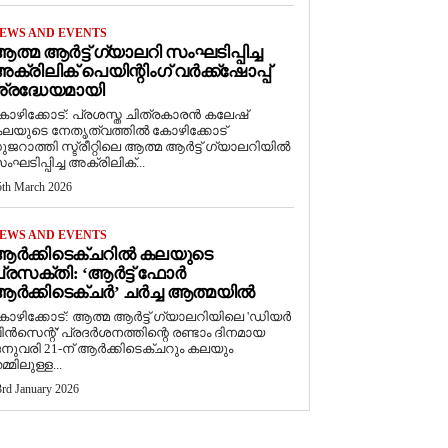
EWS AND EVENTS
ത്മ ആർട്ട് ഗ്യാലറി സംഘടിപ്പിച്ച
ക്രിലിക് പെയിന്റിംഗ് വർക്ക്‌ഷോപ്പ്
്രദ്ധേയമായി
ോഴിക്കോട്: പ്രശസ്ത ചിത്രകാരൻ കലേഷ്
ലയുടെ നേതൃത്വത്തിൽ കോഴിക്കോട്
ുജറാത്തി സ്ട്രീറ്റിലെ ആത്മ ആർട്ട് ഗ്യാലറിയിൽ
ംഘടിപ്പിച്ച അക്രിലിക്...
5th March 2026
EWS AND EVENTS
ആർക്കിടെക്ചറിൽ കലയുടെ
്രസക്തി: ‘ആർട്ട് ഫോർ
ർക്കിടെക്ചർ’ ചർച്ച ആത്മയിൽ
കോഴിക്കോട്: ആത്മ ആർട്ട് ഗ്യാലറിയിലെ 'ഡിയർ
ിൻസെന്റ്' പ്രദർശനത്തിന്റെ രണ്ടാം ദിനമായ
നുവരി 21-ന് ആർക്കിടെക്ചറും കലയും
മ്മിലുള്ള...
3rd January 2026