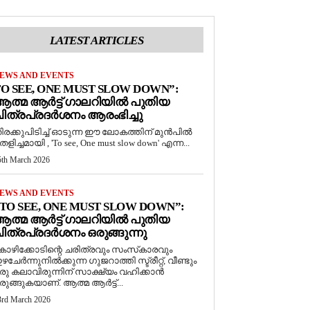
LATEST ARTICLES
EWS AND EVENTS
O SEE, ONE MUST SLOW DOWN”:
ത്മ ആർട്ട് ഗാലറിയിൽ പുതിയ
ിത്രപ്രദർശനം ആരംഭിച്ചു
ിരക്കുപിടിച്ച് ഓടുന്ന ഈ ലോകത്തിന് മുൻപിൽ
െളിച്ചമായി , 'To see, One must slow down' എന്ന...
5th March 2026
EWS AND EVENTS
TO SEE, ONE MUST SLOW DOWN”:
ത്മ ആർട്ട് ഗാലറിയിൽ പുതിയ
ിത്രപ്രദർശനം ഒരുങ്ങുന്നു
ോഴിക്കോടിന്റെ ചരിത്രവും സംസ്‌കാരവും
ഴചേർന്നുനിൽക്കുന്ന ഗുജറാത്തി സ്ട്രീറ്റ്, വീണ്ടും
രു കലാവിരുന്നിന് സാക്ഷ്യം വഹിക്കാൻ
രുങ്ങുകയാണ്. ആത്മ ആർട്ട്...
3rd March 2026