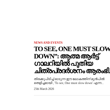
NEWS AND EVENTS
TO SEE, ONE MUST SLO
DOWN”: ആത്മ ആർട്ട്
ഗാലറിയിൽ പുതിയ
ചിത്രപ്രദർശനം ആരംഭിച്
തിരക്കുപിടിച്ച് ഓടുന്ന ഈ ലോകത്തിന് മുൻപിൽ
തെളിച്ചമായി , 'To see, One must slow down' എന്ന...
25th March 2026