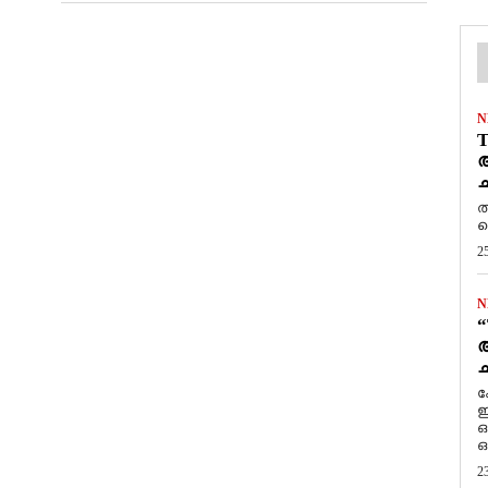
N
T
ആ
ച
ത
ത
2
N
“
ആ
ച
ക
ഇ
ഒ
ഒ
2