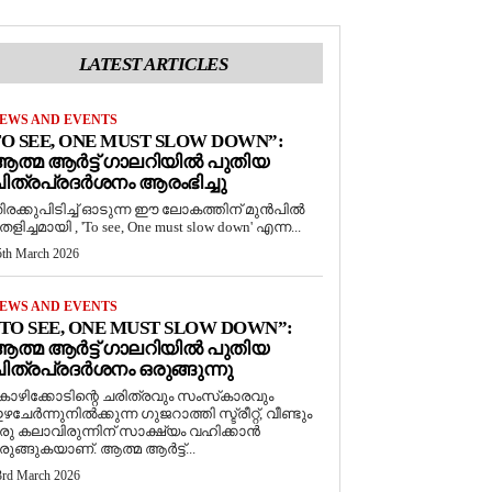
LATEST ARTICLES
EWS AND EVENTS
O SEE, ONE MUST SLOW DOWN”:
ത്മ ആർട്ട് ഗാലറിയിൽ പുതിയ
ിത്രപ്രദർശനം ആരംഭിച്ചു
ിരക്കുപിടിച്ച് ഓടുന്ന ഈ ലോകത്തിന് മുൻപിൽ
െളിച്ചമായി , 'To see, One must slow down' എന്ന...
5th March 2026
EWS AND EVENTS
TO SEE, ONE MUST SLOW DOWN”:
ത്മ ആർട്ട് ഗാലറിയിൽ പുതിയ
ിത്രപ്രദർശനം ഒരുങ്ങുന്നു
ോഴിക്കോടിന്റെ ചരിത്രവും സംസ്‌കാരവും
ഴചേർന്നുനിൽക്കുന്ന ഗുജറാത്തി സ്ട്രീറ്റ്, വീണ്ടും
രു കലാവിരുന്നിന് സാക്ഷ്യം വഹിക്കാൻ
രുങ്ങുകയാണ്. ആത്മ ആർട്ട്...
3rd March 2026