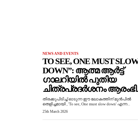
NEWS AND EVENTS
TO SEE, ONE MUST SLO
DOWN”: ആത്മ ആർട്ട്
ഗാലറിയിൽ പുതിയ
ചിത്രപ്രദർശനം ആരംഭിച്
തിരക്കുപിടിച്ച് ഓടുന്ന ഈ ലോകത്തിന് മുൻപിൽ
തെളിച്ചമായി , 'To see, One must slow down' എന്ന...
25th March 2026