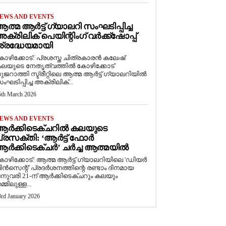
EWS AND EVENTS
ത്മ ആർട്ട് ഗ്യാലറി സംഘടിപ്പിച്ച
ക്രിലിക് പെയിന്റിംഗ് വർക്ക്‌ഷോപ്പ്
്രദ്ധേയമായി
ോഴിക്കോട്: പ്രശസ്ത ചിത്രകാരൻ കലേഷ്
ലയുടെ നേതൃത്വത്തിൽ കോഴിക്കോട്
ുജറാത്തി സ്ട്രീറ്റിലെ ആത്മ ആർട്ട് ഗ്യാലറിയിൽ
ംഘടിപ്പിച്ച അക്രിലിക്...
5th March 2026
EWS AND EVENTS
ആർക്കിടെക്ചറിൽ കലയുടെ
്രസക്തി: ‘ആർട്ട് ഫോർ
ർക്കിടെക്ചർ’ ചർച്ച ആത്മയിൽ
കോഴിക്കോട്: ആത്മ ആർട്ട് ഗ്യാലറിയിലെ 'ഡിയർ
ിൻസെന്റ്' പ്രദർശനത്തിന്റെ രണ്ടാം ദിനമായ
നുവരി 21-ന് ആർക്കിടെക്ചറും കലയും
മ്മിലുള്ള...
3rd January 2026