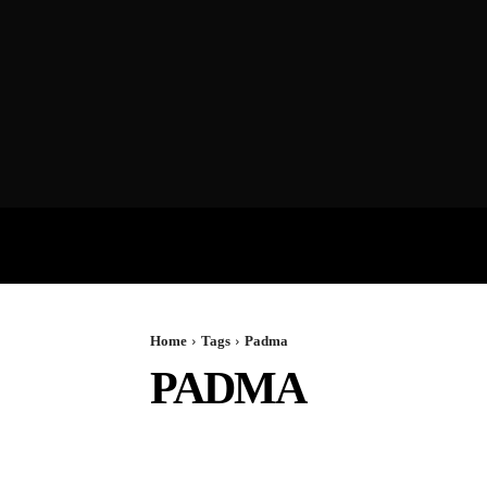
VIDEOS
P
Home
Tags
Padma
PADMA