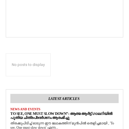
No posts to display
LATEST ARTICLES
NEWS AND EVENTS
TO SEE, ONE MUST SLOW DOWN”: ആത്മ ആർട്ട് ഗാലറിയിൽ
പുതിയ ചിത്രപ്രദർശനം ആരംഭിച്ചു
തിരക്കുപിടിച്ച് ഓടുന്ന ഈ ലോകത്തിന് മുൻപിൽ തെളിച്ചമായി , 'To
see, One must slow down' എന്ന...