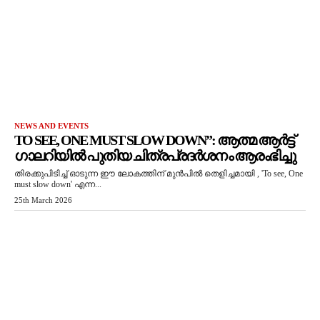
NEWS AND EVENTS
TO SEE, ONE MUST SLOW DOWN”: ആത്മ ആർട്ട്
ഗാലറിയിൽ പുതിയ ചിത്രപ്രദർശനം ആരംഭിച്ചു
തിരക്കുപിടിച്ച് ഓടുന്ന ഈ ലോകത്തിന് മുൻപിൽ തെളിച്ചമായി , 'To see, One
must slow down' എന്ന...
25th March 2026