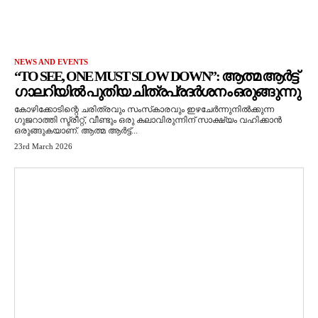
NEWS AND EVENTS
“TO SEE, ONE MUST SLOW DOWN”: ആത്മ ആർട്ട്
ഗാലറിയിൽ പുതിയ ചിത്രപ്രദർശനം ഒരുങ്ങുന്നു
കോഴിക്കോടിന്റെ ചരിത്രവും സംസ്‌കാരവും ഇഴചേർന്നുനിൽക്കുന്ന
ഗുജറാത്തി സ്ട്രീറ്റ്, വീണ്ടും ഒരു കലാവിരുന്നിന് സാക്ഷ്യം വഹിക്കാൻ
ഒരുങ്ങുകയാണ്. ആത്മ ആർട്ട്...
23rd March 2026