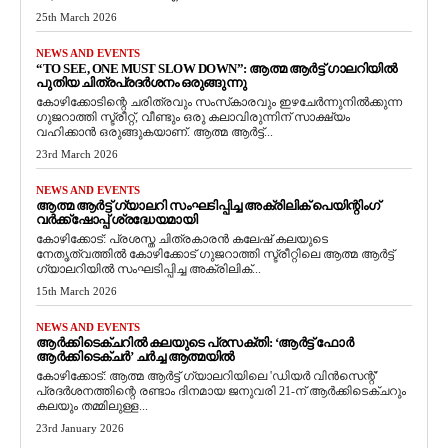
25th March 2026
NEWS AND EVENTS
“TO SEE, ONE MUST SLOW DOWN”: ആത്മ ആർട്ട് ഗാലറിയിൽ
പുതിയ ചിത്രപ്രദർശനം ഒരുങ്ങുന്നു
കോഴിക്കോടിന്റെ ചരിത്രവും സംസ്‌കാരവും ഇഴചേർന്നുനിൽക്കുന്ന
ഗുജറാത്തി സ്ട്രീറ്റ്, വീണ്ടും ഒരു കലാവിരുന്നിന് സാക്ഷ്യം
വഹിക്കാൻ ഒരുങ്ങുകയാണ്. ആത്മ ആർട്ട്...
23rd March 2026
NEWS AND EVENTS
ആത്മ ആർട്ട് ഗ്യാലറി സംഘടിപ്പിച്ച അക്രിലിക് പെയിന്റിംഗ്
വർക്ക്‌ഷോപ്പ് ശ്രദ്ധേയമായി
കോഴിക്കോട്: പ്രശസ്ത ചിത്രകാരൻ കലേഷ് കലയുടെ
നേതൃത്വത്തിൽ കോഴിക്കോട് ഗുജറാത്തി സ്ട്രീറ്റിലെ ആത്മ ആർട്ട്
ഗ്യാലറിയിൽ സംഘടിപ്പിച്ച അക്രിലിക്...
15th March 2026
NEWS AND EVENTS
ആർക്കിടെക്ചറിൽ കലയുടെ പ്രസക്തി: ‘ആർട്ട് ഫോർ
ആർക്കിടെക്ചർ’ ചർച്ച ആത്മയിൽ
​കോഴിക്കോട്: ആത്മ ആർട്ട് ഗ്യാലറിയിലെ 'ഡിയർ വിൻസെന്റ്'
പ്രദർശനത്തിന്റെ രണ്ടാം ദിനമായ ജനുവരി 21-ന് ആർക്കിടെക്ചറും
കലയും തമ്മിലുള്ള...
23rd January 2026