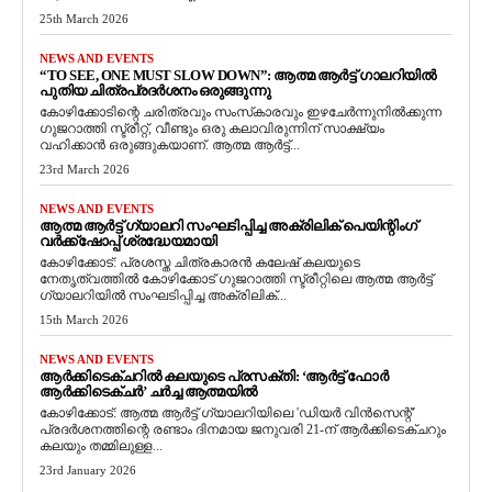
25th March 2026
NEWS AND EVENTS
“TO SEE, ONE MUST SLOW DOWN”: ആത്മ ആർട്ട് ഗാലറിയിൽ
പുതിയ ചിത്രപ്രദർശനം ഒരുങ്ങുന്നു
കോഴിക്കോടിന്റെ ചരിത്രവും സംസ്‌കാരവും ഇഴചേർന്നുനിൽക്കുന്ന
ഗുജറാത്തി സ്ട്രീറ്റ്, വീണ്ടും ഒരു കലാവിരുന്നിന് സാക്ഷ്യം
വഹിക്കാൻ ഒരുങ്ങുകയാണ്. ആത്മ ആർട്ട്...
23rd March 2026
NEWS AND EVENTS
ആത്മ ആർട്ട് ഗ്യാലറി സംഘടിപ്പിച്ച അക്രിലിക് പെയിന്റിംഗ്
വർക്ക്‌ഷോപ്പ് ശ്രദ്ധേയമായി
കോഴിക്കോട്: പ്രശസ്ത ചിത്രകാരൻ കലേഷ് കലയുടെ
നേതൃത്വത്തിൽ കോഴിക്കോട് ഗുജറാത്തി സ്ട്രീറ്റിലെ ആത്മ ആർട്ട്
ഗ്യാലറിയിൽ സംഘടിപ്പിച്ച അക്രിലിക്...
15th March 2026
NEWS AND EVENTS
ആർക്കിടെക്ചറിൽ കലയുടെ പ്രസക്തി: ‘ആർട്ട് ഫോർ
ആർക്കിടെക്ചർ’ ചർച്ച ആത്മയിൽ
​കോഴിക്കോട്: ആത്മ ആർട്ട് ഗ്യാലറിയിലെ 'ഡിയർ വിൻസെന്റ്'
പ്രദർശനത്തിന്റെ രണ്ടാം ദിനമായ ജനുവരി 21-ന് ആർക്കിടെക്ചറും
കലയും തമ്മിലുള്ള...
23rd January 2026