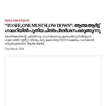
NEWS AND EVENTS
“TO SEE, ONE MUST SLOW DOWN”: ആത്മ ആർട്ട്
ഗാലറിയിൽ പുതിയ ചിത്രപ്രദർശനം ഒരുങ്ങുന്നു
കോഴിക്കോടിന്റെ ചരിത്രവും സംസ്‌കാരവും ഇഴചേർന്നുനിൽക്കുന്ന
ഗുജറാത്തി സ്ട്രീറ്റ്, വീണ്ടും ഒരു കലാവിരുന്നിന് സാക്ഷ്യം വഹിക്കാൻ
ഒരുങ്ങുകയാണ്. ആത്മ ആർട്ട്...
23rd March 2026