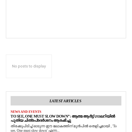
No posts to display
LATEST ARTICLES
NEWS AND EVENTS
TO SEE, ONE MUST SLOW DOWN”: ആത്മ ആർട്ട് ഗാലറിയിൽ
പുതിയ ചിത്രപ്രദർശനം ആരംഭിച്ചു
തിരക്കുപിടിച്ച് ഓടുന്ന ഈ ലോകത്തിന് മുൻപിൽ തെളിച്ചമായി , 'To
see, One must slow down' എന്ന...