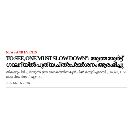
NEWS AND EVENTS
TO SEE, ONE MUST SLOW DOWN”: ആത്മ ആർട്ട്
ഗാലറിയിൽ പുതിയ ചിത്രപ്രദർശനം ആരംഭിച്ചു
തിരക്കുപിടിച്ച് ഓടുന്ന ഈ ലോകത്തിന് മുൻപിൽ തെളിച്ചമായി , 'To see, One
must slow down' എന്ന...
25th March 2026