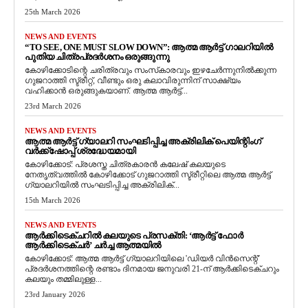
25th March 2026
NEWS AND EVENTS
“TO SEE, ONE MUST SLOW DOWN”: ആത്മ ആർട്ട് ഗാലറിയിൽ
പുതിയ ചിത്രപ്രദർശനം ഒരുങ്ങുന്നു
കോഴിക്കോടിന്റെ ചരിത്രവും സംസ്‌കാരവും ഇഴചേർന്നുനിൽക്കുന്ന
ഗുജറാത്തി സ്ട്രീറ്റ്, വീണ്ടും ഒരു കലാവിരുന്നിന് സാക്ഷ്യം
വഹിക്കാൻ ഒരുങ്ങുകയാണ്. ആത്മ ആർട്ട്...
23rd March 2026
NEWS AND EVENTS
ആത്മ ആർട്ട് ഗ്യാലറി സംഘടിപ്പിച്ച അക്രിലിക് പെയിന്റിംഗ്
വർക്ക്‌ഷോപ്പ് ശ്രദ്ധേയമായി
കോഴിക്കോട്: പ്രശസ്ത ചിത്രകാരൻ കലേഷ് കലയുടെ
നേതൃത്വത്തിൽ കോഴിക്കോട് ഗുജറാത്തി സ്ട്രീറ്റിലെ ആത്മ ആർട്ട്
ഗ്യാലറിയിൽ സംഘടിപ്പിച്ച അക്രിലിക്...
15th March 2026
NEWS AND EVENTS
ആർക്കിടെക്ചറിൽ കലയുടെ പ്രസക്തി: ‘ആർട്ട് ഫോർ
ആർക്കിടെക്ചർ’ ചർച്ച ആത്മയിൽ
​കോഴിക്കോട്: ആത്മ ആർട്ട് ഗ്യാലറിയിലെ 'ഡിയർ വിൻസെന്റ്'
പ്രദർശനത്തിന്റെ രണ്ടാം ദിനമായ ജനുവരി 21-ന് ആർക്കിടെക്ചറും
കലയും തമ്മിലുള്ള...
23rd January 2026