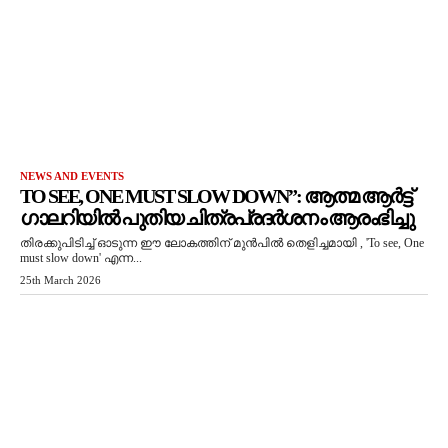
NEWS AND EVENTS
TO SEE, ONE MUST SLOW DOWN”: ആത്മ ആർട്ട്
ഗാലറിയിൽ പുതിയ ചിത്രപ്രദർശനം ആരംഭിച്ചു
തിരക്കുപിടിച്ച് ഓടുന്ന ഈ ലോകത്തിന് മുൻപിൽ തെളിച്ചമായി , 'To see, One
must slow down' എന്ന...
25th March 2026