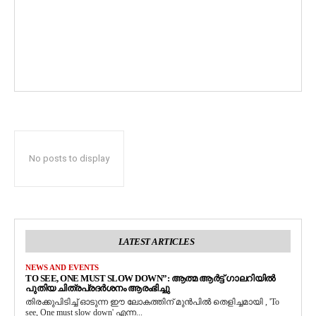
No posts to display
LATEST ARTICLES
NEWS AND EVENTS
TO SEE, ONE MUST SLOW DOWN”: ആത്മ ആർട്ട് ഗാലറിയിൽ
പുതിയ ചിത്രപ്രദർശനം ആരംഭിച്ചു
തിരക്കുപിടിച്ച് ഓടുന്ന ഈ ലോകത്തിന് മുൻപിൽ തെളിച്ചമായി , 'To
see, One must slow down' എന്ന...