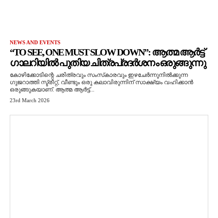
NEWS AND EVENTS
“TO SEE, ONE MUST SLOW DOWN”: ആത്മ ആർട്ട്
ഗാലറിയിൽ പുതിയ ചിത്രപ്രദർശനം ഒരുങ്ങുന്നു
കോഴിക്കോടിന്റെ ചരിത്രവും സംസ്‌കാരവും ഇഴചേർന്നുനിൽക്കുന്ന
ഗുജറാത്തി സ്ട്രീറ്റ്, വീണ്ടും ഒരു കലാവിരുന്നിന് സാക്ഷ്യം വഹിക്കാൻ
ഒരുങ്ങുകയാണ്. ആത്മ ആർട്ട്...
23rd March 2026