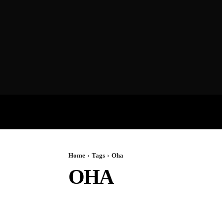
VIDEOS
P
Home
Tags
Oha
OHA