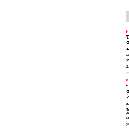
N
T
ആ
ച
ത
ത
2
N
“
ആ
ച
ക
ഇ
ഒ
ഒ
2