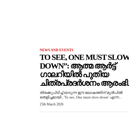
NEWS AND EVENTS
TO SEE, ONE MUST SLO
DOWN”: ആത്മ ആർട്ട്
ഗാലറിയിൽ പുതിയ
ചിത്രപ്രദർശനം ആരംഭിച്
തിരക്കുപിടിച്ച് ഓടുന്ന ഈ ലോകത്തിന് മുൻപിൽ
തെളിച്ചമായി , 'To see, One must slow down' എന്ന...
25th March 2026