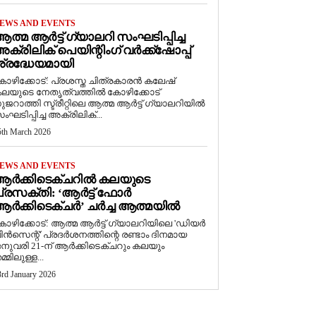
EWS AND EVENTS
ത്മ ആർട്ട് ഗ്യാലറി സംഘടിപ്പിച്ച
ക്രിലിക് പെയിന്റിംഗ് വർക്ക്‌ഷോപ്പ്
്രദ്ധേയമായി
ോഴിക്കോട്: പ്രശസ്ത ചിത്രകാരൻ കലേഷ്
ലയുടെ നേതൃത്വത്തിൽ കോഴിക്കോട്
ുജറാത്തി സ്ട്രീറ്റിലെ ആത്മ ആർട്ട് ഗ്യാലറിയിൽ
ംഘടിപ്പിച്ച അക്രിലിക്...
5th March 2026
EWS AND EVENTS
ആർക്കിടെക്ചറിൽ കലയുടെ
്രസക്തി: ‘ആർട്ട് ഫോർ
ർക്കിടെക്ചർ’ ചർച്ച ആത്മയിൽ
കോഴിക്കോട്: ആത്മ ആർട്ട് ഗ്യാലറിയിലെ 'ഡിയർ
ിൻസെന്റ്' പ്രദർശനത്തിന്റെ രണ്ടാം ദിനമായ
നുവരി 21-ന് ആർക്കിടെക്ചറും കലയും
മ്മിലുള്ള...
3rd January 2026