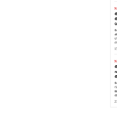
N
ആ
അ
ശ
ക
ക
ഗ
സ
1
N
പ
ആ
​
വ
ജ
ത
2