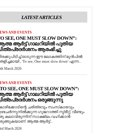
LATEST ARTICLES
EWS AND EVENTS
O SEE, ONE MUST SLOW DOWN”:
ത്മ ആർട്ട് ഗാലറിയിൽ പുതിയ
ിത്രപ്രദർശനം ആരംഭിച്ചു
ിരക്കുപിടിച്ച് ഓടുന്ന ഈ ലോകത്തിന് മുൻപിൽ
െളിച്ചമായി , 'To see, One must slow down' എന്ന...
5th March 2026
EWS AND EVENTS
TO SEE, ONE MUST SLOW DOWN”:
ത്മ ആർട്ട് ഗാലറിയിൽ പുതിയ
ിത്രപ്രദർശനം ഒരുങ്ങുന്നു
ോഴിക്കോടിന്റെ ചരിത്രവും സംസ്‌കാരവും
ഴചേർന്നുനിൽക്കുന്ന ഗുജറാത്തി സ്ട്രീറ്റ്, വീണ്ടും
രു കലാവിരുന്നിന് സാക്ഷ്യം വഹിക്കാൻ
രുങ്ങുകയാണ്. ആത്മ ആർട്ട്...
3rd March 2026