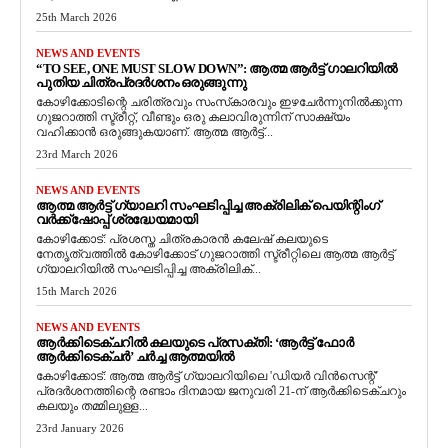
25th March 2026
NEWS AND EVENTS
“TO SEE, ONE MUST SLOW DOWN”: ആത്മ ആർട്ട് ഗാലറിയിൽ
പുതിയ ചിത്രപ്രദർശനം ഒരുങ്ങുന്നു
കോഴിക്കോടിന്റെ ചരിത്രവും സംസ്‌കാരവും ഇഴചേർന്നുനിൽക്കുന്ന
ഗുജറാത്തി സ്ട്രീറ്റ്, വീണ്ടും ഒരു കലാവിരുന്നിന് സാക്ഷ്യം
വഹിക്കാൻ ഒരുങ്ങുകയാണ്. ആത്മ ആർട്ട്...
23rd March 2026
NEWS AND EVENTS
ആത്മ ആർട്ട് ഗ്യാലറി സംഘടിപ്പിച്ച അക്രിലിക് പെയിന്റിംഗ്
വർക്ക്‌ഷോപ്പ് ശ്രദ്ധേയമായി
കോഴിക്കോട്: പ്രശസ്ത ചിത്രകാരൻ കലേഷ് കലയുടെ
നേതൃത്വത്തിൽ കോഴിക്കോട് ഗുജറാത്തി സ്ട്രീറ്റിലെ ആത്മ ആർട്ട്
ഗ്യാലറിയിൽ സംഘടിപ്പിച്ച അക്രിലിക്...
15th March 2026
NEWS AND EVENTS
ആർക്കിടെക്ചറിൽ കലയുടെ പ്രസക്തി: ‘ആർട്ട് ഫോർ
ആർക്കിടെക്ചർ’ ചർച്ച ആത്മയിൽ
​കോഴിക്കോട്: ആത്മ ആർട്ട് ഗ്യാലറിയിലെ 'ഡിയർ വിൻസെന്റ്'
പ്രദർശനത്തിന്റെ രണ്ടാം ദിനമായ ജനുവരി 21-ന് ആർക്കിടെക്ചറും
കലയും തമ്മിലുള്ള...
23rd January 2026