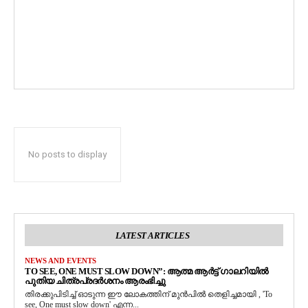
No posts to display
LATEST ARTICLES
NEWS AND EVENTS
TO SEE, ONE MUST SLOW DOWN”: ആത്മ ആർട്ട് ഗാലറിയിൽ
പുതിയ ചിത്രപ്രദർശനം ആരംഭിച്ചു
തിരക്കുപിടിച്ച് ഓടുന്ന ഈ ലോകത്തിന് മുൻപിൽ തെളിച്ചമായി , 'To
see, One must slow down' എന്ന...