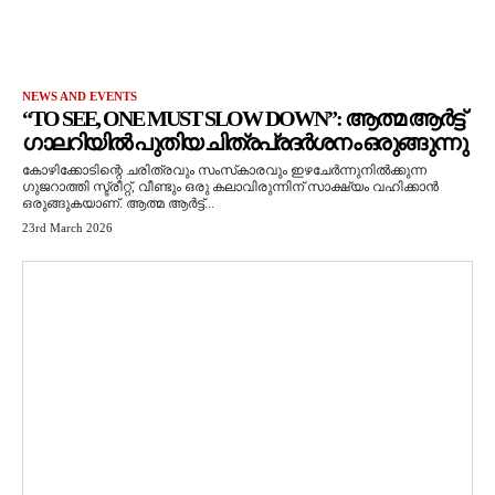
NEWS AND EVENTS
“TO SEE, ONE MUST SLOW DOWN”: ആത്മ ആർട്ട്
ഗാലറിയിൽ പുതിയ ചിത്രപ്രദർശനം ഒരുങ്ങുന്നു
കോഴിക്കോടിന്റെ ചരിത്രവും സംസ്‌കാരവും ഇഴചേർന്നുനിൽക്കുന്ന
ഗുജറാത്തി സ്ട്രീറ്റ്, വീണ്ടും ഒരു കലാവിരുന്നിന് സാക്ഷ്യം വഹിക്കാൻ
ഒരുങ്ങുകയാണ്. ആത്മ ആർട്ട്...
23rd March 2026