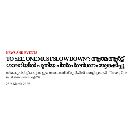
NEWS AND EVENTS
TO SEE, ONE MUST SLOW DOWN”: ആത്മ ആർട്ട്
ഗാലറിയിൽ പുതിയ ചിത്രപ്രദർശനം ആരംഭിച്ചു
തിരക്കുപിടിച്ച് ഓടുന്ന ഈ ലോകത്തിന് മുൻപിൽ തെളിച്ചമായി , 'To see, One
must slow down' എന്ന...
25th March 2026