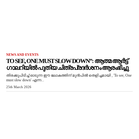
NEWS AND EVENTS
TO SEE, ONE MUST SLOW DOWN”: ആത്മ ആർട്ട്
ഗാലറിയിൽ പുതിയ ചിത്രപ്രദർശനം ആരംഭിച്ചു
തിരക്കുപിടിച്ച് ഓടുന്ന ഈ ലോകത്തിന് മുൻപിൽ തെളിച്ചമായി , 'To see, One
must slow down' എന്ന...
25th March 2026