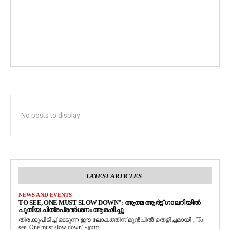
No posts to display
LATEST ARTICLES
NEWS AND EVENTS
TO SEE, ONE MUST SLOW DOWN”: ആത്മ ആർട്ട് ഗാലറിയിൽ
പുതിയ ചിത്രപ്രദർശനം ആരംഭിച്ചു
തിരക്കുപിടിച്ച് ഓടുന്ന ഈ ലോകത്തിന് മുൻപിൽ തെളിച്ചമായി , 'To
see, One must slow down' എന്ന...