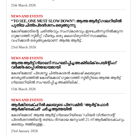
25th March 2026
NEWS AND EVENTS
“TO SEE, ONE MUST SLOW DOWN”: ആത്മ ആർട്ട് ഗാലറിയിൽ
പുതിയ ചിത്രപ്രദർശനം ഒരുങ്ങുന്നു
കോഴിക്കോടിന്റെ ചരിത്രവും സംസ്‌കാരവും ഇഴചേർന്നുനിൽക്കുന്ന
ഗുജറാത്തി സ്ട്രീറ്റ്, വീണ്ടും ഒരു കലാവിരുന്നിന് സാക്ഷ്യം
വഹിക്കാൻ ഒരുങ്ങുകയാണ്. ആത്മ ആർട്ട്...
23rd March 2026
NEWS AND EVENTS
ആത്മ ആർട്ട് ഗ്യാലറി സംഘടിപ്പിച്ച അക്രിലിക് പെയിന്റിംഗ്
വർക്ക്‌ഷോപ്പ് ശ്രദ്ധേയമായി
കോഴിക്കോട്: പ്രശസ്ത ചിത്രകാരൻ കലേഷ് കലയുടെ
നേതൃത്വത്തിൽ കോഴിക്കോട് ഗുജറാത്തി സ്ട്രീറ്റിലെ ആത്മ ആർട്ട്
ഗ്യാലറിയിൽ സംഘടിപ്പിച്ച അക്രിലിക്...
15th March 2026
NEWS AND EVENTS
ആർക്കിടെക്ചറിൽ കലയുടെ പ്രസക്തി: ‘ആർട്ട് ഫോർ
ആർക്കിടെക്ചർ’ ചർച്ച ആത്മയിൽ
​കോഴിക്കോട്: ആത്മ ആർട്ട് ഗ്യാലറിയിലെ 'ഡിയർ വിൻസെന്റ്'
പ്രദർശനത്തിന്റെ രണ്ടാം ദിനമായ ജനുവരി 21-ന് ആർക്കിടെക്ചറും
കലയും തമ്മിലുള്ള...
23rd January 2026