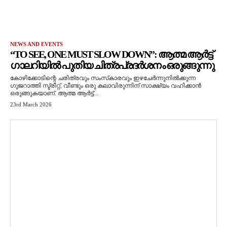
NEWS AND EVENTS
“TO SEE, ONE MUST SLOW DOWN”: ആത്മ ആർട്ട്
ഗാലറിയിൽ പുതിയ ചിത്രപ്രദർശനം ഒരുങ്ങുന്നു
കോഴിക്കോടിന്റെ ചരിത്രവും സംസ്‌കാരവും ഇഴചേർന്നുനിൽക്കുന്ന
ഗുജറാത്തി സ്ട്രീറ്റ്, വീണ്ടും ഒരു കലാവിരുന്നിന് സാക്ഷ്യം വഹിക്കാൻ
ഒരുങ്ങുകയാണ്. ആത്മ ആർട്ട്...
23rd March 2026