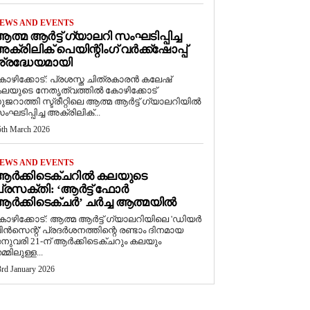
EWS AND EVENTS
ത്മ ആർട്ട് ഗ്യാലറി സംഘടിപ്പിച്ച
ക്രിലിക് പെയിന്റിംഗ് വർക്ക്‌ഷോപ്പ്
്രദ്ധേയമായി
ോഴിക്കോട്: പ്രശസ്ത ചിത്രകാരൻ കലേഷ്
ലയുടെ നേതൃത്വത്തിൽ കോഴിക്കോട്
ുജറാത്തി സ്ട്രീറ്റിലെ ആത്മ ആർട്ട് ഗ്യാലറിയിൽ
ംഘടിപ്പിച്ച അക്രിലിക്...
5th March 2026
EWS AND EVENTS
ആർക്കിടെക്ചറിൽ കലയുടെ
്രസക്തി: ‘ആർട്ട് ഫോർ
ർക്കിടെക്ചർ’ ചർച്ച ആത്മയിൽ
കോഴിക്കോട്: ആത്മ ആർട്ട് ഗ്യാലറിയിലെ 'ഡിയർ
ിൻസെന്റ്' പ്രദർശനത്തിന്റെ രണ്ടാം ദിനമായ
നുവരി 21-ന് ആർക്കിടെക്ചറും കലയും
മ്മിലുള്ള...
3rd January 2026