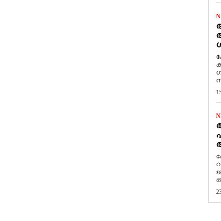
N
ആ
അ
ശ
ക
ക
ഗ
സ
1
N
പ
ആ
​
വ
ജ
ത
2