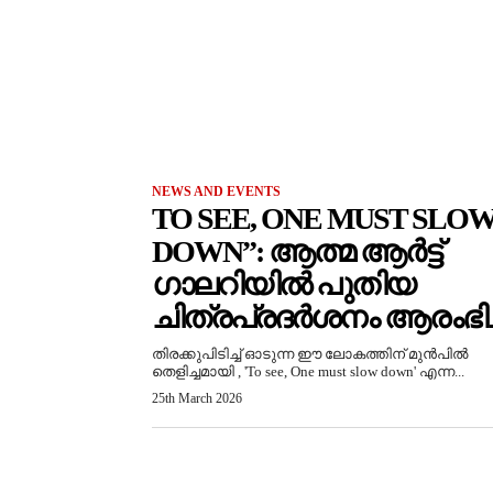
NEWS AND EVENTS
TO SEE, ONE MUST SLO
DOWN”: ആത്മ ആർട്ട്
ഗാലറിയിൽ പുതിയ
ചിത്രപ്രദർശനം ആരംഭിച്
തിരക്കുപിടിച്ച് ഓടുന്ന ഈ ലോകത്തിന് മുൻപിൽ
തെളിച്ചമായി , 'To see, One must slow down' എന്ന...
25th March 2026