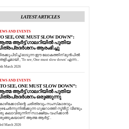
LATEST ARTICLES
EWS AND EVENTS
O SEE, ONE MUST SLOW DOWN”:
ത്മ ആർട്ട് ഗാലറിയിൽ പുതിയ
ിത്രപ്രദർശനം ആരംഭിച്ചു
ിരക്കുപിടിച്ച് ഓടുന്ന ഈ ലോകത്തിന് മുൻപിൽ
െളിച്ചമായി , 'To see, One must slow down' എന്ന...
5th March 2026
EWS AND EVENTS
TO SEE, ONE MUST SLOW DOWN”:
ത്മ ആർട്ട് ഗാലറിയിൽ പുതിയ
ിത്രപ്രദർശനം ഒരുങ്ങുന്നു
ോഴിക്കോടിന്റെ ചരിത്രവും സംസ്‌കാരവും
ഴചേർന്നുനിൽക്കുന്ന ഗുജറാത്തി സ്ട്രീറ്റ്, വീണ്ടും
രു കലാവിരുന്നിന് സാക്ഷ്യം വഹിക്കാൻ
രുങ്ങുകയാണ്. ആത്മ ആർട്ട്...
3rd March 2026