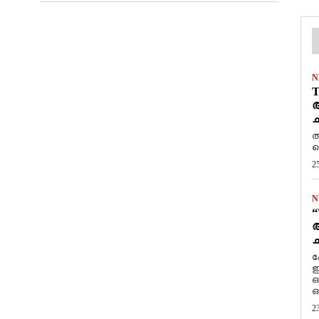
N
T
ആ
ച
ത
ത
2
N
“
ആ
ച
ക
ഇ
ഒ
ഒ
2