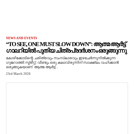
NEWS AND EVENTS
“TO SEE, ONE MUST SLOW DOWN”: ആത്മ ആർട്ട്
ഗാലറിയിൽ പുതിയ ചിത്രപ്രദർശനം ഒരുങ്ങുന്നു
കോഴിക്കോടിന്റെ ചരിത്രവും സംസ്‌കാരവും ഇഴചേർന്നുനിൽക്കുന്ന
ഗുജറാത്തി സ്ട്രീറ്റ്, വീണ്ടും ഒരു കലാവിരുന്നിന് സാക്ഷ്യം വഹിക്കാൻ
ഒരുങ്ങുകയാണ്. ആത്മ ആർട്ട്...
23rd March 2026