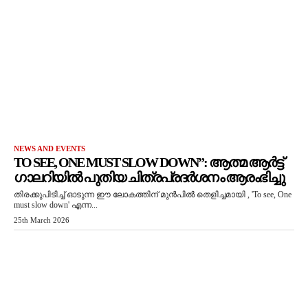
NEWS AND EVENTS
TO SEE, ONE MUST SLOW DOWN”: ആത്മ ആർട്ട്
ഗാലറിയിൽ പുതിയ ചിത്രപ്രദർശനം ആരംഭിച്ചു
തിരക്കുപിടിച്ച് ഓടുന്ന ഈ ലോകത്തിന് മുൻപിൽ തെളിച്ചമായി , 'To see, One
must slow down' എന്ന...
25th March 2026