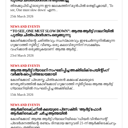
പുതിയ ചിത്രപ്രദർശനം ആരംഭിച്ചു
തിരക്കുപിടിച്ച് ഓടുന്ന ഈ ലോകത്തിന് മുൻപിൽ തെളിച്ചമായി , 'To
see, One must slow down' എന്ന...
25th March 2026
NEWS AND EVENTS
“TO SEE, ONE MUST SLOW DOWN”: ആത്മ ആർട്ട് ഗാലറിയിൽ
പുതിയ ചിത്രപ്രദർശനം ഒരുങ്ങുന്നു
കോഴിക്കോടിന്റെ ചരിത്രവും സംസ്‌കാരവും ഇഴചേർന്നുനിൽക്കുന്ന
ഗുജറാത്തി സ്ട്രീറ്റ്, വീണ്ടും ഒരു കലാവിരുന്നിന് സാക്ഷ്യം
വഹിക്കാൻ ഒരുങ്ങുകയാണ്. ആത്മ ആർട്ട്...
23rd March 2026
NEWS AND EVENTS
ആത്മ ആർട്ട് ഗ്യാലറി സംഘടിപ്പിച്ച അക്രിലിക് പെയിന്റിംഗ്
വർക്ക്‌ഷോപ്പ് ശ്രദ്ധേയമായി
കോഴിക്കോട്: പ്രശസ്ത ചിത്രകാരൻ കലേഷ് കലയുടെ
നേതൃത്വത്തിൽ കോഴിക്കോട് ഗുജറാത്തി സ്ട്രീറ്റിലെ ആത്മ ആർട്ട്
ഗ്യാലറിയിൽ സംഘടിപ്പിച്ച അക്രിലിക്...
15th March 2026
NEWS AND EVENTS
ആർക്കിടെക്ചറിൽ കലയുടെ പ്രസക്തി: ‘ആർട്ട് ഫോർ
ആർക്കിടെക്ചർ’ ചർച്ച ആത്മയിൽ
​കോഴിക്കോട്: ആത്മ ആർട്ട് ഗ്യാലറിയിലെ 'ഡിയർ വിൻസെന്റ്'
പ്രദർശനത്തിന്റെ രണ്ടാം ദിനമായ ജനുവരി 21-ന് ആർക്കിടെക്ചറും
കലയും തമ്മിലുള്ള...