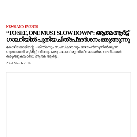
NEWS AND EVENTS
“TO SEE, ONE MUST SLOW DOWN”: ആത്മ ആർട്ട്
ഗാലറിയിൽ പുതിയ ചിത്രപ്രദർശനം ഒരുങ്ങുന്നു
കോഴിക്കോടിന്റെ ചരിത്രവും സംസ്‌കാരവും ഇഴചേർന്നുനിൽക്കുന്ന
ഗുജറാത്തി സ്ട്രീറ്റ്, വീണ്ടും ഒരു കലാവിരുന്നിന് സാക്ഷ്യം വഹിക്കാൻ
ഒരുങ്ങുകയാണ്. ആത്മ ആർട്ട്...
23rd March 2026