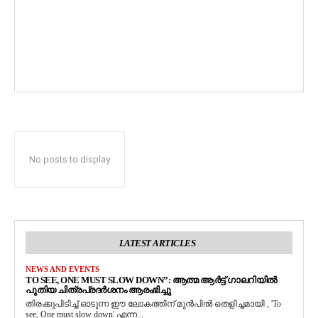
No posts to display
LATEST ARTICLES
NEWS AND EVENTS
TO SEE, ONE MUST SLOW DOWN”: ആത്മ ആർട്ട് ഗാലറിയിൽ
പുതിയ ചിത്രപ്രദർശനം ആരംഭിച്ചു
തിരക്കുപിടിച്ച് ഓടുന്ന ഈ ലോകത്തിന് മുൻപിൽ തെളിച്ചമായി , 'To
see, One must slow down' എന്ന...