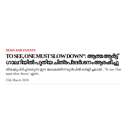
NEWS AND EVENTS
TO SEE, ONE MUST SLOW DOWN”: ആത്മ ആർട്ട്
ഗാലറിയിൽ പുതിയ ചിത്രപ്രദർശനം ആരംഭിച്ചു
തിരക്കുപിടിച്ച് ഓടുന്ന ഈ ലോകത്തിന് മുൻപിൽ തെളിച്ചമായി , 'To see, One
must slow down' എന്ന...
25th March 2026