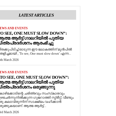
LATEST ARTICLES
EWS AND EVENTS
O SEE, ONE MUST SLOW DOWN”:
ത്മ ആർട്ട് ഗാലറിയിൽ പുതിയ
ിത്രപ്രദർശനം ആരംഭിച്ചു
ിരക്കുപിടിച്ച് ഓടുന്ന ഈ ലോകത്തിന് മുൻപിൽ
െളിച്ചമായി , 'To see, One must slow down' എന്ന...
5th March 2026
EWS AND EVENTS
TO SEE, ONE MUST SLOW DOWN”:
ത്മ ആർട്ട് ഗാലറിയിൽ പുതിയ
ിത്രപ്രദർശനം ഒരുങ്ങുന്നു
ോഴിക്കോടിന്റെ ചരിത്രവും സംസ്‌കാരവും
ഴചേർന്നുനിൽക്കുന്ന ഗുജറാത്തി സ്ട്രീറ്റ്, വീണ്ടും
രു കലാവിരുന്നിന് സാക്ഷ്യം വഹിക്കാൻ
രുങ്ങുകയാണ്. ആത്മ ആർട്ട്...
3rd March 2026