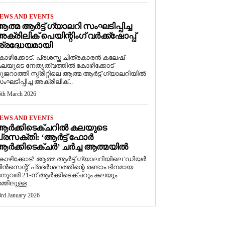
EWS AND EVENTS
ത്മ ആർട്ട് ഗ്യാലറി സംഘടിപ്പിച്ച
ക്രിലിക് പെയിന്റിംഗ് വർക്ക്‌ഷോപ്പ്
്രദ്ധേയമായി
ോഴിക്കോട്: പ്രശസ്ത ചിത്രകാരൻ കലേഷ്
ലയുടെ നേതൃത്വത്തിൽ കോഴിക്കോട്
ുജറാത്തി സ്ട്രീറ്റിലെ ആത്മ ആർട്ട് ഗ്യാലറിയിൽ
ംഘടിപ്പിച്ച അക്രിലിക്...
5th March 2026
EWS AND EVENTS
ആർക്കിടെക്ചറിൽ കലയുടെ
്രസക്തി: ‘ആർട്ട് ഫോർ
ർക്കിടെക്ചർ’ ചർച്ച ആത്മയിൽ
കോഴിക്കോട്: ആത്മ ആർട്ട് ഗ്യാലറിയിലെ 'ഡിയർ
ിൻസെന്റ്' പ്രദർശനത്തിന്റെ രണ്ടാം ദിനമായ
നുവരി 21-ന് ആർക്കിടെക്ചറും കലയും
മ്മിലുള്ള...
3rd January 2026