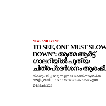
NEWS AND EVENTS
TO SEE, ONE MUST SLO
DOWN”: ആത്മ ആർട്ട്
ഗാലറിയിൽ പുതിയ
ചിത്രപ്രദർശനം ആരംഭിച്
തിരക്കുപിടിച്ച് ഓടുന്ന ഈ ലോകത്തിന് മുൻപിൽ
തെളിച്ചമായി , 'To see, One must slow down' എന്ന...
25th March 2026