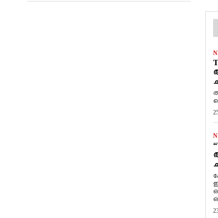
N
T
ആ
ച
ത
ത
2
N
“
ആ
ച
ക
ഇ
ഒ
ഒ
2