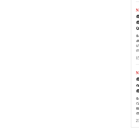
N
ആ
അ
ശ
ക
ക
ഗ
സ
1
N
പ
ആ
​
വ
ജ
ത
2