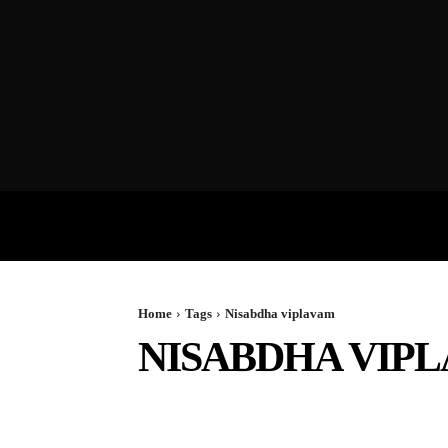
VIDEOS
P
Home
Tags
Nisabdha viplavam
NISABDHA VIP