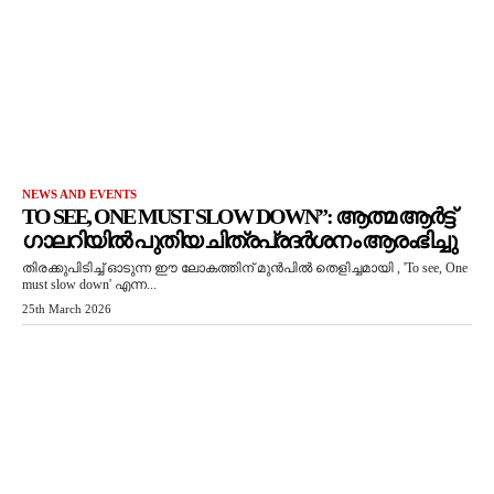
NEWS AND EVENTS
TO SEE, ONE MUST SLOW DOWN”: ആത്മ ആർട്ട്
ഗാലറിയിൽ പുതിയ ചിത്രപ്രദർശനം ആരംഭിച്ചു
തിരക്കുപിടിച്ച് ഓടുന്ന ഈ ലോകത്തിന് മുൻപിൽ തെളിച്ചമായി , 'To see, One
must slow down' എന്ന...
25th March 2026