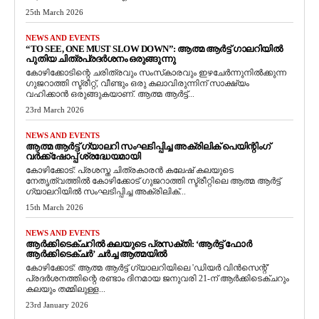
25th March 2026
NEWS AND EVENTS
“TO SEE, ONE MUST SLOW DOWN”: ആത്മ ആർട്ട് ഗാലറിയിൽ
പുതിയ ചിത്രപ്രദർശനം ഒരുങ്ങുന്നു
കോഴിക്കോടിന്റെ ചരിത്രവും സംസ്‌കാരവും ഇഴചേർന്നുനിൽക്കുന്ന
ഗുജറാത്തി സ്ട്രീറ്റ്, വീണ്ടും ഒരു കലാവിരുന്നിന് സാക്ഷ്യം
വഹിക്കാൻ ഒരുങ്ങുകയാണ്. ആത്മ ആർട്ട്...
23rd March 2026
NEWS AND EVENTS
ആത്മ ആർട്ട് ഗ്യാലറി സംഘടിപ്പിച്ച അക്രിലിക് പെയിന്റിംഗ്
വർക്ക്‌ഷോപ്പ് ശ്രദ്ധേയമായി
കോഴിക്കോട്: പ്രശസ്ത ചിത്രകാരൻ കലേഷ് കലയുടെ
നേതൃത്വത്തിൽ കോഴിക്കോട് ഗുജറാത്തി സ്ട്രീറ്റിലെ ആത്മ ആർട്ട്
ഗ്യാലറിയിൽ സംഘടിപ്പിച്ച അക്രിലിക്...
15th March 2026
NEWS AND EVENTS
ആർക്കിടെക്ചറിൽ കലയുടെ പ്രസക്തി: ‘ആർട്ട് ഫോർ
ആർക്കിടെക്ചർ’ ചർച്ച ആത്മയിൽ
​കോഴിക്കോട്: ആത്മ ആർട്ട് ഗ്യാലറിയിലെ 'ഡിയർ വിൻസെന്റ്'
പ്രദർശനത്തിന്റെ രണ്ടാം ദിനമായ ജനുവരി 21-ന് ആർക്കിടെക്ചറും
കലയും തമ്മിലുള്ള...
23rd January 2026