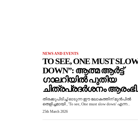
NEWS AND EVENTS
TO SEE, ONE MUST SLO
DOWN”: ആത്മ ആർട്ട്
ഗാലറിയിൽ പുതിയ
ചിത്രപ്രദർശനം ആരംഭിച്
തിരക്കുപിടിച്ച് ഓടുന്ന ഈ ലോകത്തിന് മുൻപിൽ
തെളിച്ചമായി , 'To see, One must slow down' എന്ന...
25th March 2026