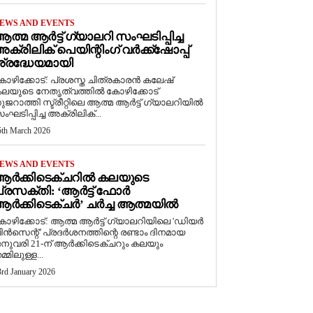
EWS AND EVENTS
ത്മ ആർട്ട് ഗ്യാലറി സംഘടിപ്പിച്ച
ക്രിലിക് പെയിന്റിംഗ് വർക്ക്‌ഷോപ്പ്
്രദ്ധേയമായി
ോഴിക്കോട്: പ്രശസ്ത ചിത്രകാരൻ കലേഷ്
ലയുടെ നേതൃത്വത്തിൽ കോഴിക്കോട്
ുജറാത്തി സ്ട്രീറ്റിലെ ആത്മ ആർട്ട് ഗ്യാലറിയിൽ
ംഘടിപ്പിച്ച അക്രിലിക്...
5th March 2026
EWS AND EVENTS
ആർക്കിടെക്ചറിൽ കലയുടെ
്രസക്തി: ‘ആർട്ട് ഫോർ
ർക്കിടെക്ചർ’ ചർച്ച ആത്മയിൽ
കോഴിക്കോട്: ആത്മ ആർട്ട് ഗ്യാലറിയിലെ 'ഡിയർ
ിൻസെന്റ്' പ്രദർശനത്തിന്റെ രണ്ടാം ദിനമായ
നുവരി 21-ന് ആർക്കിടെക്ചറും കലയും
മ്മിലുള്ള...
3rd January 2026