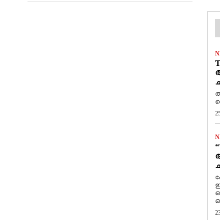
N
T
ആ
ച
ത
ത
2
N
“
ആ
ച
ക
ഇ
ഒ
ഒ
2