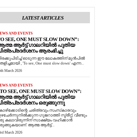
LATEST ARTICLES
EWS AND EVENTS
O SEE, ONE MUST SLOW DOWN”:
ത്മ ആർട്ട് ഗാലറിയിൽ പുതിയ
ിത്രപ്രദർശനം ആരംഭിച്ചു
ിരക്കുപിടിച്ച് ഓടുന്ന ഈ ലോകത്തിന് മുൻപിൽ
െളിച്ചമായി , 'To see, One must slow down' എന്ന...
5th March 2026
EWS AND EVENTS
TO SEE, ONE MUST SLOW DOWN”:
ത്മ ആർട്ട് ഗാലറിയിൽ പുതിയ
ിത്രപ്രദർശനം ഒരുങ്ങുന്നു
ോഴിക്കോടിന്റെ ചരിത്രവും സംസ്‌കാരവും
ഴചേർന്നുനിൽക്കുന്ന ഗുജറാത്തി സ്ട്രീറ്റ്, വീണ്ടും
രു കലാവിരുന്നിന് സാക്ഷ്യം വഹിക്കാൻ
രുങ്ങുകയാണ്. ആത്മ ആർട്ട്...
3rd March 2026