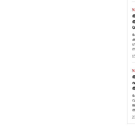
N
ആ
അ
ശ
ക
ക
ഗ
സ
1
N
പ
ആ
​
വ
ജ
ത
2