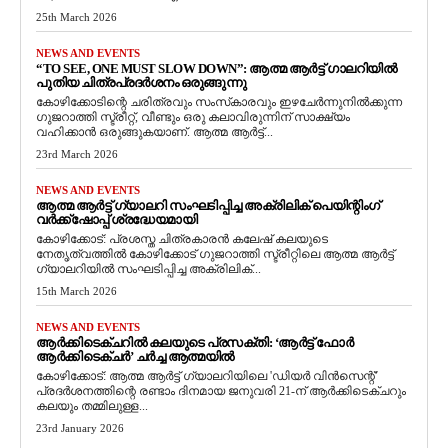
25th March 2026
NEWS AND EVENTS
“TO SEE, ONE MUST SLOW DOWN”: ആത്മ ആർട്ട് ഗാലറിയിൽ
പുതിയ ചിത്രപ്രദർശനം ഒരുങ്ങുന്നു
കോഴിക്കോടിന്റെ ചരിത്രവും സംസ്‌കാരവും ഇഴചേർന്നുനിൽക്കുന്ന
ഗുജറാത്തി സ്ട്രീറ്റ്, വീണ്ടും ഒരു കലാവിരുന്നിന് സാക്ഷ്യം
വഹിക്കാൻ ഒരുങ്ങുകയാണ്. ആത്മ ആർട്ട്...
23rd March 2026
NEWS AND EVENTS
ആത്മ ആർട്ട് ഗ്യാലറി സംഘടിപ്പിച്ച അക്രിലിക് പെയിന്റിംഗ്
വർക്ക്‌ഷോപ്പ് ശ്രദ്ധേയമായി
കോഴിക്കോട്: പ്രശസ്ത ചിത്രകാരൻ കലേഷ് കലയുടെ
നേതൃത്വത്തിൽ കോഴിക്കോട് ഗുജറാത്തി സ്ട്രീറ്റിലെ ആത്മ ആർട്ട്
ഗ്യാലറിയിൽ സംഘടിപ്പിച്ച അക്രിലിക്...
15th March 2026
NEWS AND EVENTS
ആർക്കിടെക്ചറിൽ കലയുടെ പ്രസക്തി: ‘ആർട്ട് ഫോർ
ആർക്കിടെക്ചർ’ ചർച്ച ആത്മയിൽ
​കോഴിക്കോട്: ആത്മ ആർട്ട് ഗ്യാലറിയിലെ 'ഡിയർ വിൻസെന്റ്'
പ്രദർശനത്തിന്റെ രണ്ടാം ദിനമായ ജനുവരി 21-ന് ആർക്കിടെക്ചറും
കലയും തമ്മിലുള്ള...
23rd January 2026