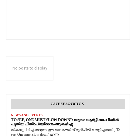
No posts to display
LATEST ARTICLES
NEWS AND EVENTS
TO SEE, ONE MUST SLOW DOWN”: ആത്മ ആർട്ട് ഗാലറിയിൽ
പുതിയ ചിത്രപ്രദർശനം ആരംഭിച്ചു
തിരക്കുപിടിച്ച് ഓടുന്ന ഈ ലോകത്തിന് മുൻപിൽ തെളിച്ചമായി , 'To
see, One must slow down' എന്ന...