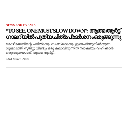
NEWS AND EVENTS
“TO SEE, ONE MUST SLOW DOWN”: ആത്മ ആർട്ട്
ഗാലറിയിൽ പുതിയ ചിത്രപ്രദർശനം ഒരുങ്ങുന്നു
കോഴിക്കോടിന്റെ ചരിത്രവും സംസ്‌കാരവും ഇഴചേർന്നുനിൽക്കുന്ന
ഗുജറാത്തി സ്ട്രീറ്റ്, വീണ്ടും ഒരു കലാവിരുന്നിന് സാക്ഷ്യം വഹിക്കാൻ
ഒരുങ്ങുകയാണ്. ആത്മ ആർട്ട്...
23rd March 2026