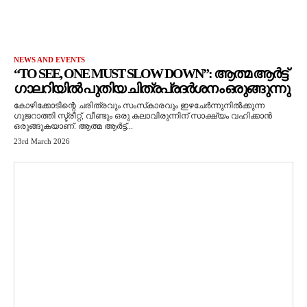
NEWS AND EVENTS
“TO SEE, ONE MUST SLOW DOWN”: ആത്മ ആർട്ട്
ഗാലറിയിൽ പുതിയ ചിത്രപ്രദർശനം ഒരുങ്ങുന്നു
കോഴിക്കോടിന്റെ ചരിത്രവും സംസ്‌കാരവും ഇഴചേർന്നുനിൽക്കുന്ന
ഗുജറാത്തി സ്ട്രീറ്റ്, വീണ്ടും ഒരു കലാവിരുന്നിന് സാക്ഷ്യം വഹിക്കാൻ
ഒരുങ്ങുകയാണ്. ആത്മ ആർട്ട്...
23rd March 2026