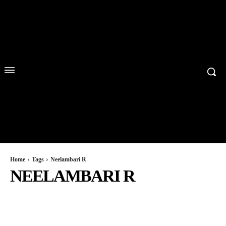
Home
Tags
Neelambari R
NEELAMBARI R