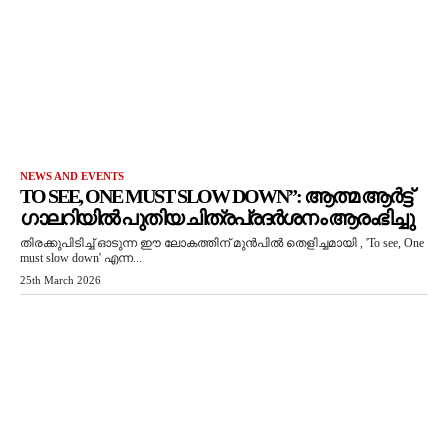
NEWS AND EVENTS
TO SEE, ONE MUST SLOW DOWN”: ആത്മ ആർട്ട്
ഗാലറിയിൽ പുതിയ ചിത്രപ്രദർശനം ആരംഭിച്ചു
തിരക്കുപിടിച്ച് ഓടുന്ന ഈ ലോകത്തിന് മുൻപിൽ തെളിച്ചമായി , 'To see, One
must slow down' എന്ന...
25th March 2026