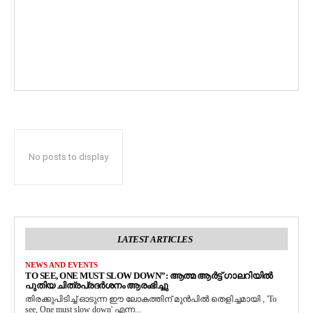
No posts to display
LATEST ARTICLES
NEWS AND EVENTS
TO SEE, ONE MUST SLOW DOWN”: ആത്മ ആർട്ട് ഗാലറിയിൽ
പുതിയ ചിത്രപ്രദർശനം ആരംഭിച്ചു
തിരക്കുപിടിച്ച് ഓടുന്ന ഈ ലോകത്തിന് മുൻപിൽ തെളിച്ചമായി , 'To
see, One must slow down' എന്ന...