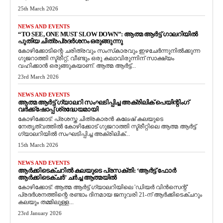
25th March 2026
NEWS AND EVENTS
“TO SEE, ONE MUST SLOW DOWN”: ആത്മ ആർട്ട് ഗാലറിയിൽ
പുതിയ ചിത്രപ്രദർശനം ഒരുങ്ങുന്നു
കോഴിക്കോടിന്റെ ചരിത്രവും സംസ്‌കാരവും ഇഴചേർന്നുനിൽക്കുന്ന
ഗുജറാത്തി സ്ട്രീറ്റ്, വീണ്ടും ഒരു കലാവിരുന്നിന് സാക്ഷ്യം
വഹിക്കാൻ ഒരുങ്ങുകയാണ്. ആത്മ ആർട്ട്...
23rd March 2026
NEWS AND EVENTS
ആത്മ ആർട്ട് ഗ്യാലറി സംഘടിപ്പിച്ച അക്രിലിക് പെയിന്റിംഗ്
വർക്ക്‌ഷോപ്പ് ശ്രദ്ധേയമായി
കോഴിക്കോട്: പ്രശസ്ത ചിത്രകാരൻ കലേഷ് കലയുടെ
നേതൃത്വത്തിൽ കോഴിക്കോട് ഗുജറാത്തി സ്ട്രീറ്റിലെ ആത്മ ആർട്ട്
ഗ്യാലറിയിൽ സംഘടിപ്പിച്ച അക്രിലിക്...
15th March 2026
NEWS AND EVENTS
ആർക്കിടെക്ചറിൽ കലയുടെ പ്രസക്തി: ‘ആർട്ട് ഫോർ
ആർക്കിടെക്ചർ’ ചർച്ച ആത്മയിൽ
​കോഴിക്കോട്: ആത്മ ആർട്ട് ഗ്യാലറിയിലെ 'ഡിയർ വിൻസെന്റ്'
പ്രദർശനത്തിന്റെ രണ്ടാം ദിനമായ ജനുവരി 21-ന് ആർക്കിടെക്ചറും
കലയും തമ്മിലുള്ള...
23rd January 2026